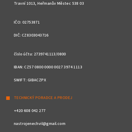
Travní 1013, Heřmanův Městec 538 03
IČO: 02753871
DIČ: CZ8303043716
číslo účtu: 2739741113/0800
IBAN: CZ57 0800 0000 0027 3974 1113
SWIFT: GIBACZPX
TECHNICKÝ PORADCE A PRODEJ
+420 608 042 277
nastrojenechvil@gmail.com