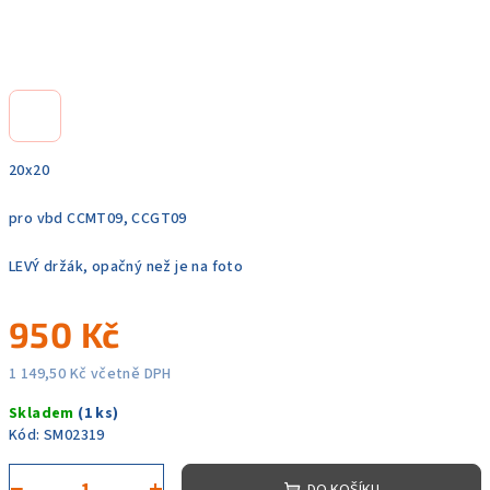
20x20
pro vbd CCMT09, CCGT09
LEVÝ držák, opačný než je na foto
950 Kč
1 149,50 Kč včetně DPH
Měrná
Skladem
(1 ks)
cena:
Kód:
SM02319
−
+