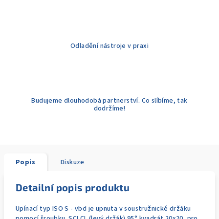
Odladění nástroje v praxi
Budujeme dlouhodobá partnerství. Co slíbíme, tak
dodržíme!
Popis
Diskuze
Detailní popis produktu
Upínací typ ISO S - vbd je upnuta v soustružnické držáku
pomocí šroubku. SCLCL (levý držák) 95° kvadrát 20x20, pro