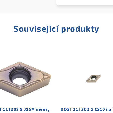
Související produkty
 11T308 S J25M nerez,
DCGT 11T302 G CS10 na h