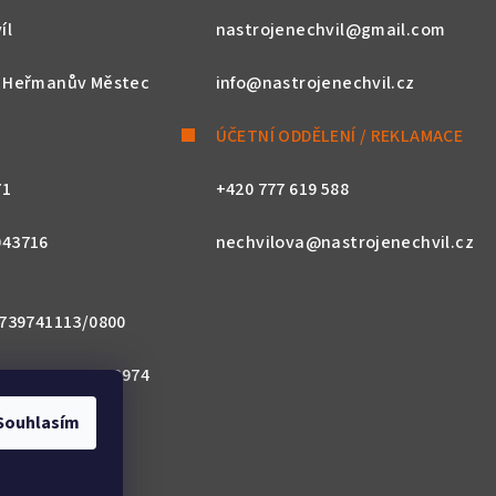
íl
nastrojenechvil@gmail.com
, Heřmanův Městec
info@nastrojenechvil.cz
ÚČETNÍ ODDĚLENÍ / REKLAMACE
71
+420 777 619 588
043716
nechvilova@nastrojenechvil.cz
 2739741113/0800
800 0000 0027 3974
Souhlasím
ACZPX