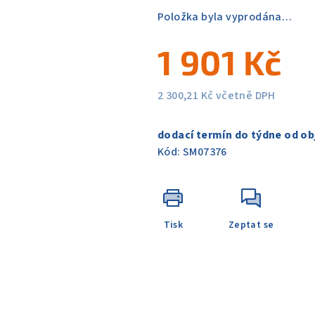
5
Položka byla vyprodána…
hvězdiček.
1 901 Kč
2 300,21 Kč včetně DPH
Měrná
cena:
dodací termín do týdne od ob
Kód:
SM07376
Tisk
Zeptat se