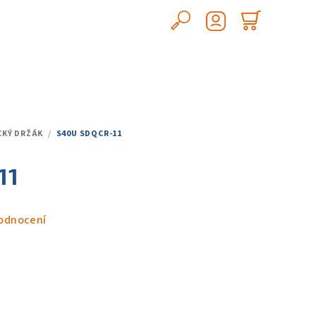
Hledat
Nákupn
Přihlášení
košík
CKÝ DRŽÁK
/
S40U SDQCR-11
11
odnocení