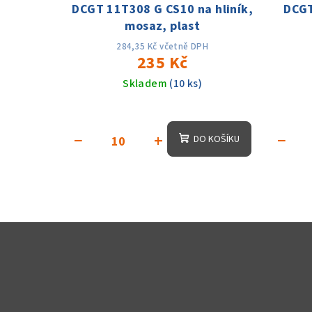
DCGT 11T308 G CS10 na hliník,
DCGT
mosaz, plast
284,35 Kč včetně DPH
235 Kč
Skladem
(10 ks)
−
+
−
DO KOŠÍKU
Z
á
p