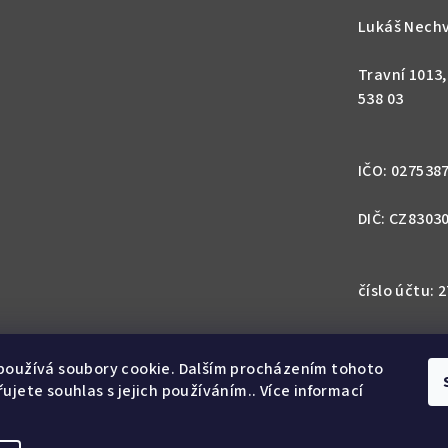
Lukáš Nechv
Travní 1013
538 03
IČO: 027538
DIČ: CZ8303
číslo účtu:
IBAN: CZ57 0
1113
používá soubory cookie. Dalším procházením tohoto
ujete souhlas s jejich používáním.. Více informací
SWIFT: GIB