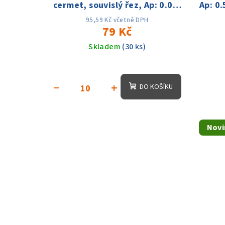
cermet, souvislý řez, Ap: 0.03-
Ap: 0.
0.5mm; f:0.01-0.1,Vc:180-
95,59 Kč včetně DPH
350m/min
79 Kč
Skladem
(30 ks)
−
+
DO KOŠÍKU
Novi