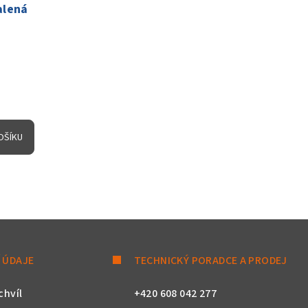
alená
OŠÍKU
 ÚDAJE
TECHNICKÝ PORADCE A PRODEJ
chvíl
+420 608 042 277