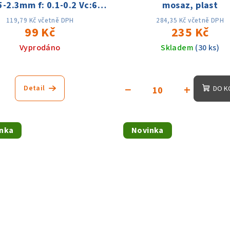
5-2.3mm f: 0.1-0.2 Vc:60-
mosaz, plast
180m
119,79 Kč včetně DPH
284,35 Kč včetně DPH
99 Kč
235 Kč
Vyprodáno
Skladem
(30 ks)
−
+
Detail
DO K
nka
Novinka