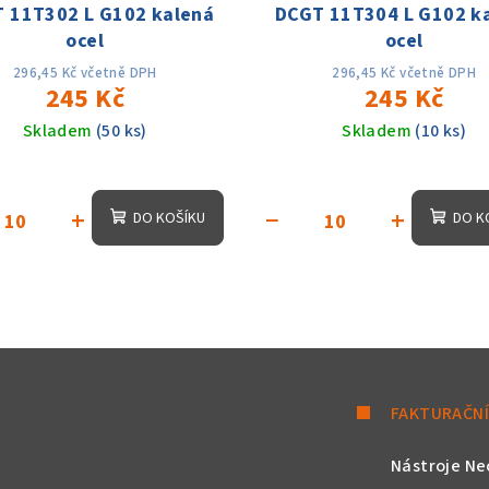
 11T302 L G102 kalená
DCGT 11T304 L G102 k
ocel
ocel
296,45 Kč včetně DPH
296,45 Kč včetně DPH
245 Kč
245 Kč
Skladem
(50 ks)
Skladem
(10 ks)
+
−
+
DO KOŠÍKU
DO K
FAKTURAČNÍ
Nástroje Ne