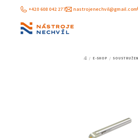
Přejít
+420 608 042 277
nastrojenechvil@gmail.com
na
obsah
/
E-SHOP
/
SOUSTRUŽEN
DOMŮ