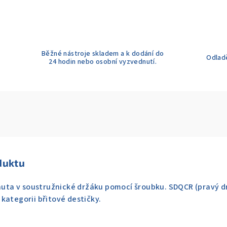
Běžné nástroje skladem a k dodání do
Odladě
24 hodin nebo osobní vyzvednutí.
duktu
pnuta v soustružnické držáku pomocí šroubku. SDQCR (pravý d
kategorii břitové destičky.