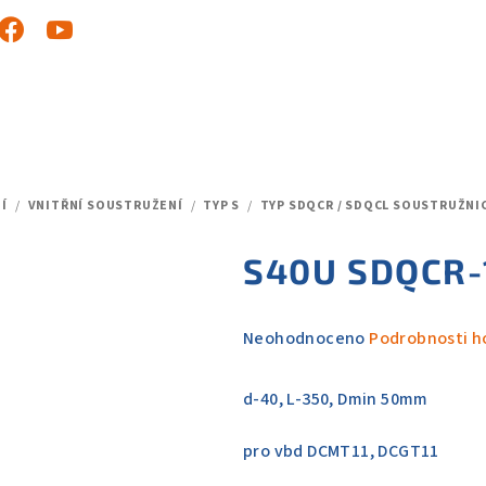
Í
/
VNITŘNÍ SOUSTRUŽENÍ
/
TYP S
/
TYP SDQCR / SDQCL SOUSTRUŽNI
S40U SDQCR-
Průměrné
Neohodnoceno
Podrobnosti h
hodnocení
produktu
d-40, L-350, Dmin 50mm
je
0,0
pro vbd DCMT11, DCGT11
z