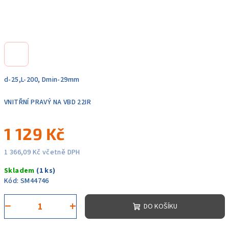
d-25,L-200, Dmin-29mm
VNITŘNÍ PRAVÝ NA VBD 22IR
1 129 Kč
1 366,09 Kč včetně DPH
Měrná
Skladem
(1 ks)
cena:
Kód:
SM44746
−
+
DO KOŠÍKU