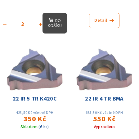
Detail
DO
−
+
KOŠÍKU
22 IR 5 TR K420C
22 IR 4 TR BMA
423,50 Kč včetně DPH
665,50 Kč včetně DPH
350 Kč
550 Kč
Skladem
(6 ks)
Vyprodáno