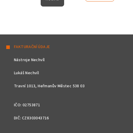
Z
á
FAKTURAČNÍ ÚDAJE
p
Nástroje Nechvíl
a
t
Lukáš Nechvíl
í
Travní 1013, Heřmanův Městec 538 03
IČO: 02753871
DIČ: CZ8303043716