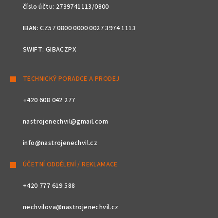
číslo účtu: 2739741113/0800
IBAN: CZ57 0800 0000 0027 3974 1113
SWIFT: GIBACZPX
TECHNICKÝ PORADCE A PRODEJ
+420 608 042 277
nastrojenechvil@gmail.com
info@nastrojenechvil.cz
ÚČETNÍ ODDĚLENÍ / REKLAMACE
+420 777 619 588
nechvilova@nastrojenechvil.cz