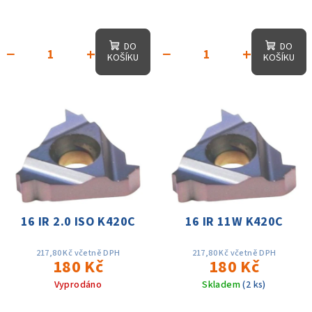
DO
DO
−
+
−
+
KOŠÍKU
KOŠÍKU
16 IR 2.0 ISO K420C
16 IR 11W K420C
217,80 Kč včetně DPH
217,80 Kč včetně DPH
180 Kč
180 Kč
Vyprodáno
Skladem
(2 ks)