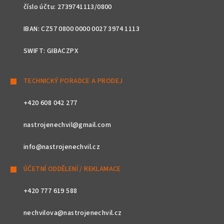
číslo účtu: 2739741113/0800
IBAN: CZ57 0800 0000 0027 3974 1113
SWIFT: GIBACZPX
TECHNICKÝ PORADCE A PRODEJ
+420 608 042 277
nastrojenechvil@gmail.com
info@nastrojenechvil.cz
ÚČETNÍ ODDĚLENÍ / REKLAMACE
+420 777 619 588
nechvilova@nastrojenechvil.cz