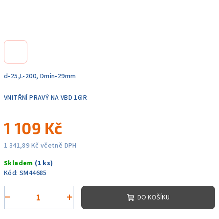
d-25,L-200, Dmin-29mm
VNITŘNÍ PRAVÝ NA VBD 16IR
1 109 Kč
1 341,89 Kč včetně DPH
Měrná
Skladem
(1 ks)
cena:
Kód:
SM44685
−
+
DO KOŠÍKU