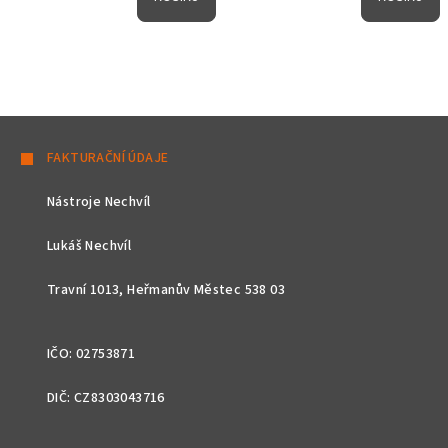
Z
á
FAKTURAČNÍ ÚDAJE
p
Nástroje Nechvíl
a
t
Lukáš Nechvíl
í
Travní 1013, Heřmanův Městec 538 03
IČO: 02753871
DIČ: CZ8303043716