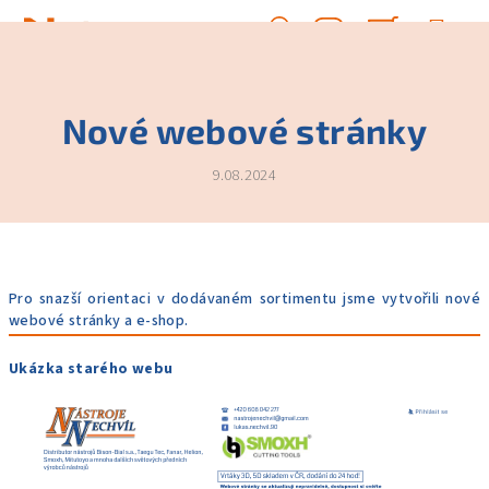
Přejít
na
Hledat
Nákupn
obsah
Přihlášení
košík
Nové webové stránky
9.08.2024
Pro snazší orientaci v dodávaném sortimentu jsme vytvořili nové
webové stránky a e-shop.
Ukázka starého webu