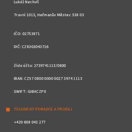
t
Lukáš Nechvíl
í
Travní 1013, Heřmanův Městec 538 03
IČO: 02753871
DIČ: CZ8303043716
číslo účtu: 2739741113/0800
IBAN: CZ57 0800 0000 0027 3974 1113
SWIFT: GIBACZPX
TECHNICKÝ PORADCE A PRODEJ
+420 608 042 277