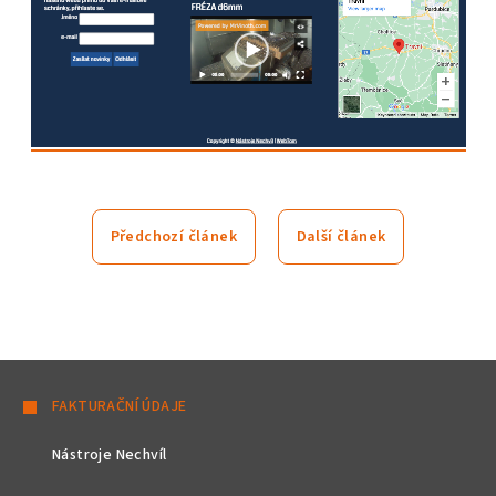
Předchozí článek
Další článek
Z
á
FAKTURAČNÍ ÚDAJE
p
Nástroje Nechvíl
a