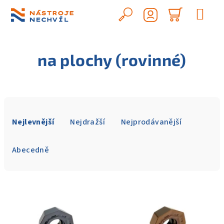
Přejít
na
Hledat
Nákupn
obsah
Přihlášení
košík
na plochy (rovinné)
Ř
a
Nejlevnější
Nejdražší
Nejprodávanější
z
e
Abecedně
n
í
V
p
ý
r
p
o