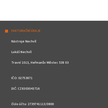
Z
á
FAKTURAČNÍ ÚDAJE
p
Nástroje Nechvíl
a
t
Lukáš Nechvíl
í
Travní 1013, Heřmanův Městec 538 03
IČO: 02753871
DIČ: CZ8303043716
číslo účtu: 2739741113/0800