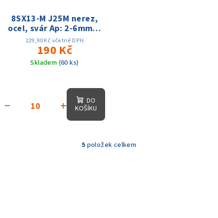
8SX13-M J25M nerez,
ocel, svár Ap: 2-6mm f:
0.13-0.2 Vc:80-160m
229,90 Kč včetně DPH
190 Kč
Skladem
(60 ks)
DO
−
+
KOŠÍKU
5
položek celkem
O
v
l
á
d
a
c