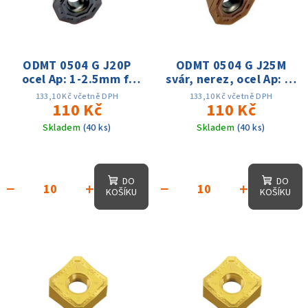
i
d
s
u
p
k
r
ODMT 0504 G J20P
ODMT 0504 G J25M
t
ocel Ap: 1-2.5mm f:
svár, nerez, ocel Ap: 1-
o
ů
0.1-0.35 Vc: 100-
2.5mm f: 0.1-0.35 Vc:
d
133,10 Kč včetně DPH
133,10 Kč včetně DPH
220m/min
110 Kč
80-180m/min
110 Kč
u
Skladem
(40 ks)
Skladem
(40 ks)
k
t
ů
DO
DO
−
+
−
+
KOŠÍKU
KOŠÍKU