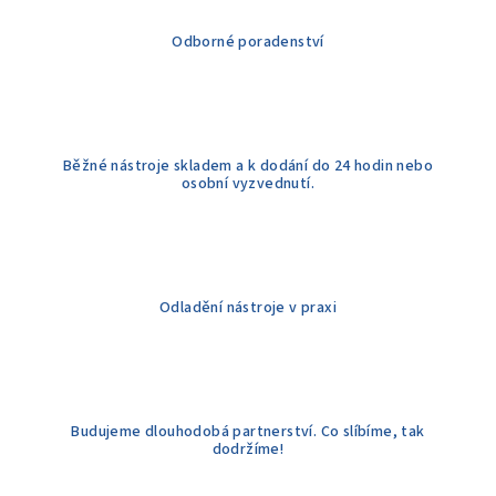
í
Odborné poradenství
p
r
v
k
y
Běžné nástroje skladem a k dodání do 24 hodin nebo
v
osobní vyzvednutí.
ý
p
i
s
u
Odladění nástroje v praxi
Budujeme dlouhodobá partnerství. Co slíbíme, tak
dodržíme!