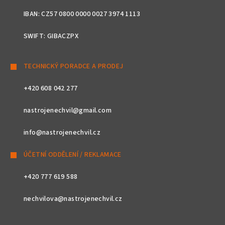
IBAN: CZ57 0800 0000 0027 3974 1113
SWIFT: GIBACZPX
TECHNICKÝ PORADCE A PRODEJ
+420 608 042 277
nastrojenechvil@gmail.com
info@nastrojenechvil.cz
ÚČETNÍ ODDĚLENÍ / REKLAMACE
+420 777 619 588
nechvilova@nastrojenechvil.cz