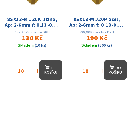
8SX13-M J20K litina,
8SX13-M J20P ocel,
Ap: 2-6mm f: 0.13-0.25
Ap: 2-6mm f: 0.13-0.25
Vc:80-220m
Vc:80-220m
157,30 Kč včetně DPH
229,90 Kč včetně DPH
130 Kč
190 Kč
Skladem
(10 ks)
Skladem
(100 ks)
DO
DO
−
+
−
+
KOŠÍKU
KOŠÍKU