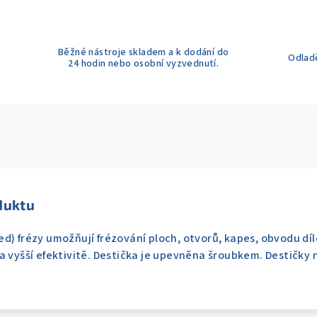
Běžné nástroje skladem a k dodání do
Odladě
24 hodin nebo osobní vyzvednutí.
duktu
d) frézy umožňují frézování ploch, otvorů, kapes, obvodu dílc
a vyšší efektivitě. Destička je upevněna šroubkem. Destičky n