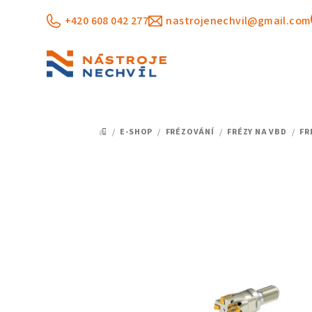
Přejít
+420 608 042 277
nastrojenechvil@gmail.com
na
obsah
/
E-SHOP
/
FRÉZOVÁNÍ
/
FRÉZY NA VBD
/
FR
DOMŮ