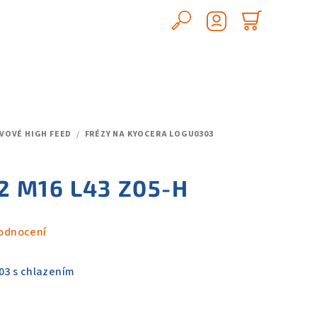
Hledat
Nákupn
Přihlášení
košík
VOVÉ HIGH FEED
/
FRÉZY NA KYOCERA LOGU0303
2 M16 L43 Z05-H
odnocení
03 s chlazením