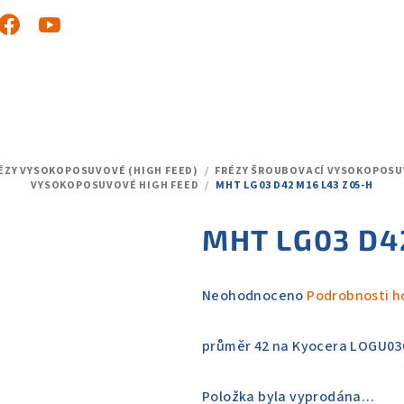
ÉZY VYSOKOPOSUVOVÉ (HIGH FEED)
/
FRÉZY ŠROUBOVACÍ VYSOKOPOSU
VYSOKOPOSUVOVÉ HIGH FEED
/
MHT LG03 D42 M16 L43 Z05-H
MHT LG03 D4
Průměrné
Neohodnoceno
Podrobnosti h
hodnocení
produktu
průměr 42 na Kyocera LOGU03
je
0,0
Položka byla vyprodána…
z