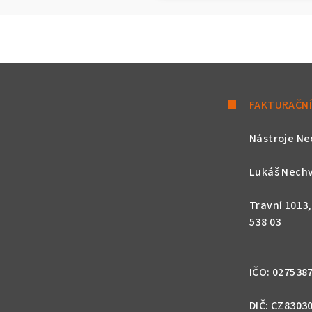
FAKTURAČNÍ
Nástroje Ne
Lukáš Nechv
Travní 1013
538 03
IČO: 027538
DIČ: CZ8303