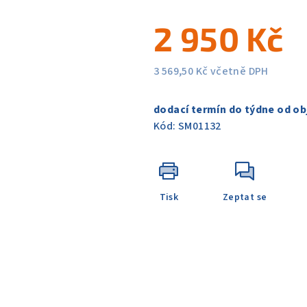
5
2 950 Kč
hvězdiček.
3 569,50 Kč včetně DPH
Měrná
cena:
dodací termín do týdne od ob
Kód:
SM01132
Tisk
Zeptat se