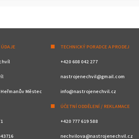
 ÚDAJE
TECHNICKÝ PORADCE A PRODEJ
chvíl
+420 608 042 277
íl
nastrojenechvil@gmail.com
, Heřmanův Městec
info@nastrojenechvil.cz
ÚČETNÍ ODDĚLENÍ / REKLAMACE
71
+420 777 619 588
043716
nechvilova@nastrojenechvil.cz