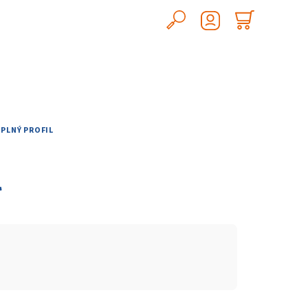
Hledat
Nákupn
Přihlášení
košík
PLNÝ PROFIL
l