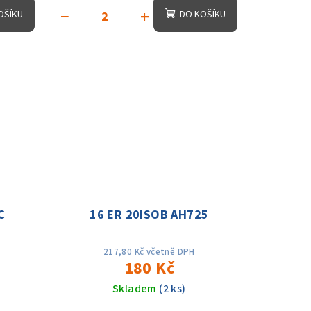
−
+
OŠÍKU
DO KOŠÍKU
C
16 ER 20ISOB AH725
217,80 Kč včetně DPH
180 Kč
Skladem
(2 ks)