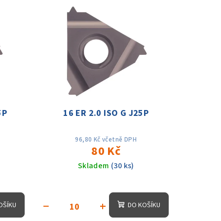
5P
16 ER 2.0 ISO G J25P
96,80 Kč včetně DPH
80 Kč
Skladem
(30 ks)
−
+
OŠÍKU
DO KOŠÍKU