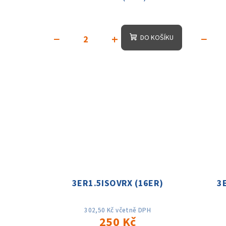
−
+
−
DO KOŠÍKU
3ER1.5ISOVRX (16ER)
3
302,50 Kč včetně DPH
250 Kč