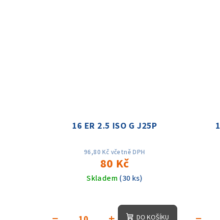
ů
16 ER 2.5 ISO G J25P
1
96,80 Kč včetně DPH
80 Kč
Skladem
(30 ks)
−
+
−
DO KOŠÍKU