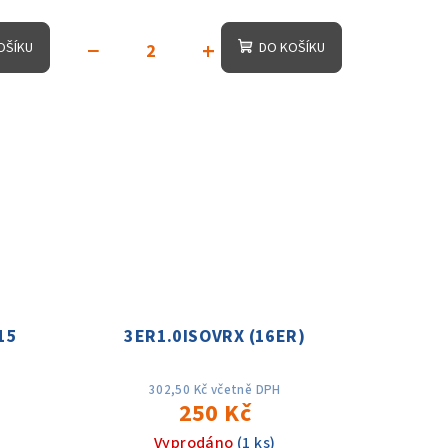
−
+
OŠÍKU
DO KOŠÍKU
15
3ER1.0ISOVRX (16ER)
302,50 Kč včetně DPH
250 Kč
Vyprodáno
(1 ks)