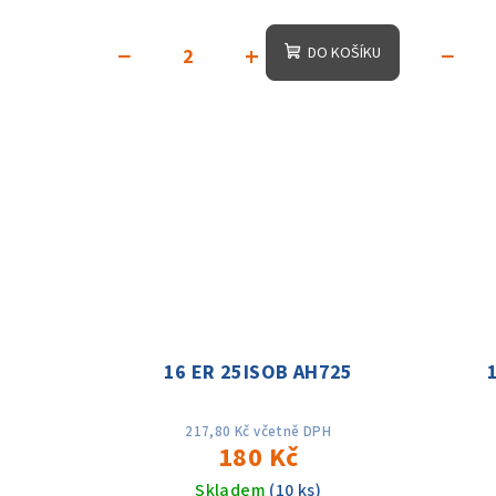
−
+
−
DO KOŠÍKU
16 ER 25ISOB AH725
217,80 Kč včetně DPH
180 Kč
Skladem
(10 ks)