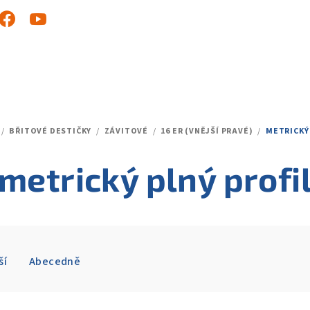
/
BŘITOVÉ DESTIČKY
/
ZÁVITOVÉ
/
16 ER (VNĚJŠÍ PRAVÉ)
/
METRICKÝ 
metrický plný profi
ší
Abecedně