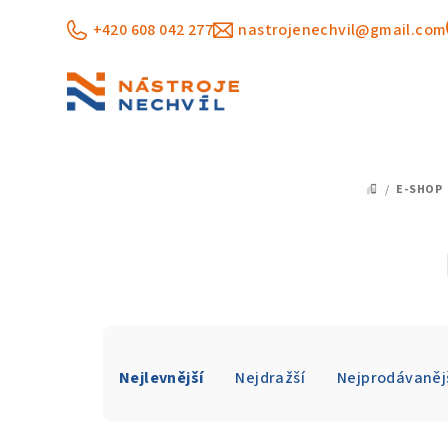
Přejít
+420 608 042 277
nastrojenechvil@gmail.com
na
obsah
/
E-SHOP
DOMŮ
Ř
Nejlevnější
Nejdražší
Nejprodávaněj
a
z