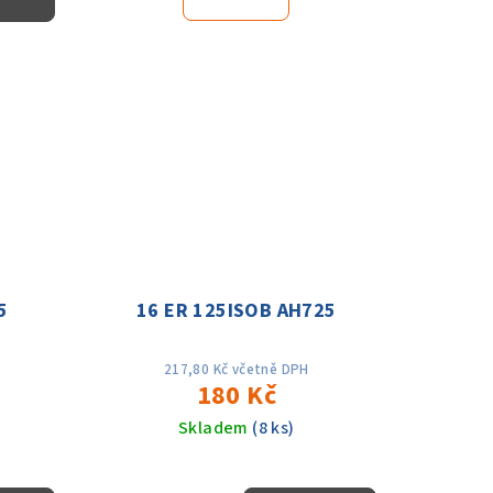
5
16 ER 125ISOB AH725
217,80 Kč včetně DPH
180 Kč
Skladem
(8 ks)