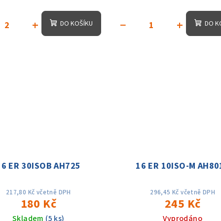
+
−
+
DO KOŠÍKU
DO K
16 ER 30ISOB AH725
16 ER 10ISO-M AH80
217,80 Kč včetně DPH
296,45 Kč včetně DPH
180 Kč
245 Kč
Skladem
(5 ks)
Vyprodáno