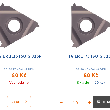
6 ER 1.25 ISO G J25P
16 ER 1.75 ISO G J2
96,80 Kč včetně DPH
96,80 Kč včetně DPH
80 Kč
80 Kč
Vyprodáno
Skladem
(10 ks)
−
+
Detail
DO K