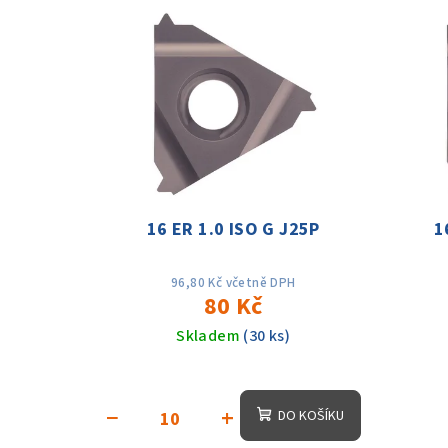
V
e
ý
n
p
í
i
p
s
r
p
o
16 ER 1.0 ISO G J25P
1
r
d
o
u
96,80 Kč včetně DPH
80 Kč
d
k
Skladem
(30 ks)
u
t
k
ů
−
+
DO KOŠÍKU
t