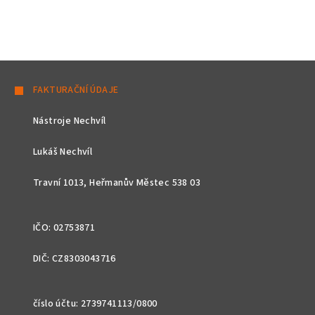
Z
á
FAKTURAČNÍ ÚDAJE
p
Nástroje Nechvíl
a
t
Lukáš Nechvíl
í
Travní 1013, Heřmanův Městec 538 03
IČO: 02753871
DIČ: CZ8303043716
číslo účtu: 2739741113/0800