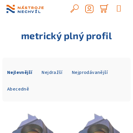
Přejít
na
Hledat
Nákupn
obsah
Přihlášení
košík
metrický plný profil
Ř
a
Nejlevnější
Nejdražší
Nejprodávanější
z
e
Abecedně
n
í
V
p
ý
r
p
o