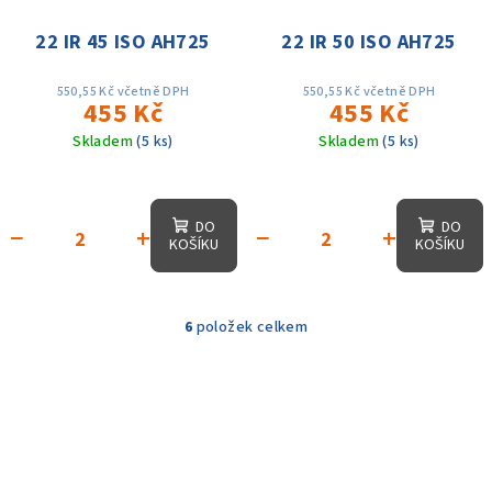
22 IR 45 ISO AH725
22 IR 50 ISO AH725
550,55 Kč včetně DPH
550,55 Kč včetně DPH
455 Kč
455 Kč
Skladem
(5 ks)
Skladem
(5 ks)
DO
DO
−
+
−
+
KOŠÍKU
KOŠÍKU
6
položek celkem
O
v
l
á
d
a
c