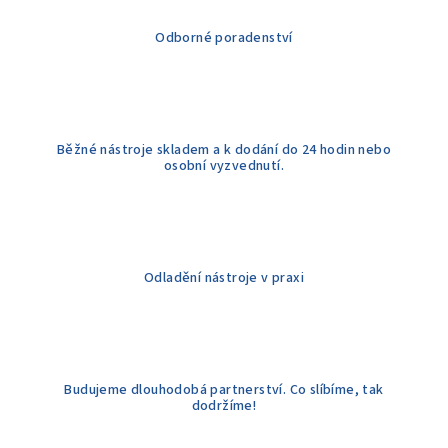
í
Odborné poradenství
p
r
v
k
y
Běžné nástroje skladem a k dodání do 24 hodin nebo
v
osobní vyzvednutí.
ý
p
i
s
u
Odladění nástroje v praxi
Budujeme dlouhodobá partnerství. Co slíbíme, tak
dodržíme!