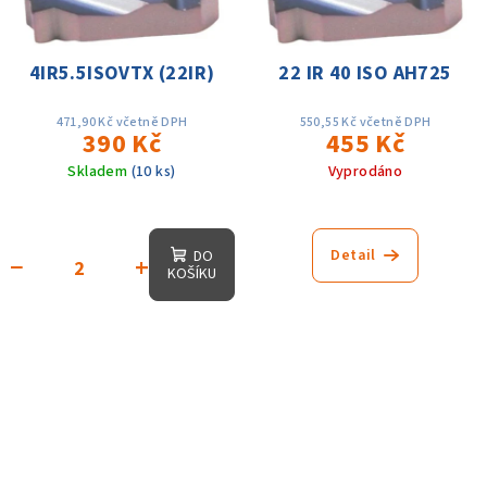
4IR5.5ISOVTX (22IR)
22 IR 40 ISO AH725
471,90 Kč včetně DPH
550,55 Kč včetně DPH
390 Kč
455 Kč
Skladem
(10 ks)
Vyprodáno
Detail
DO
−
+
KOŠÍKU