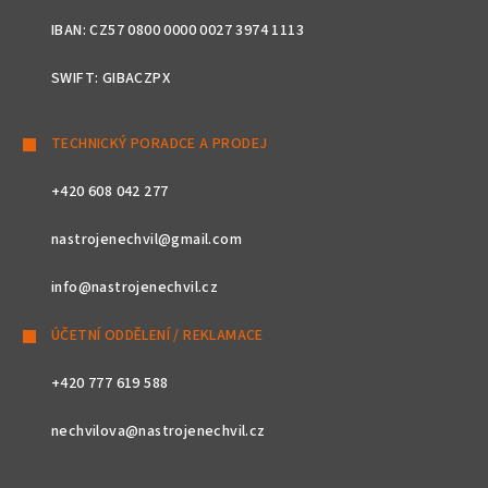
IBAN: CZ57 0800 0000 0027 3974 1113
SWIFT: GIBACZPX
TECHNICKÝ PORADCE A PRODEJ
+420 608 042 277
nastrojenechvil@gmail.com
info@nastrojenechvil.cz
ÚČETNÍ ODDĚLENÍ / REKLAMACE
+420 777 619 588
nechvilova@nastrojenechvil.cz