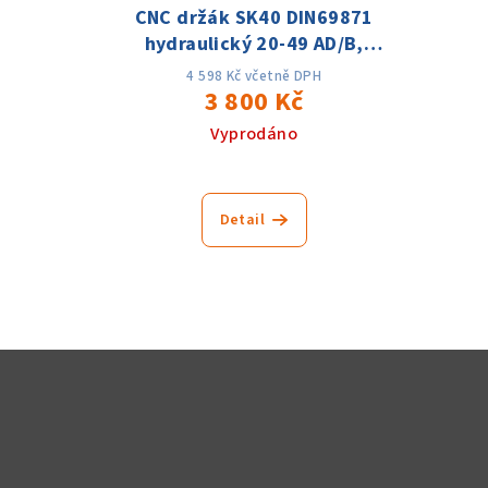
CNC držák SK40 DIN69871
hydraulický 20-49 AD/B,
přesnost 0.003, 25tis. ot.
4 598 Kč včetně DPH
3 800 Kč
Vyprodáno
Detail
Z
á
p