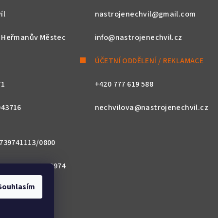
íl
nastrojenechvil@gmail.com
, Heřmanův Městec
info@nastrojenechvil.cz
ÚČETNÍ ODDĚLENÍ / REKLAMACE
71
+420 777 619 588
043716
nechvilova@nastrojenechvil.cz
 2739741113/0800
800 0000 0027 3974
Souhlasím
ACZPX