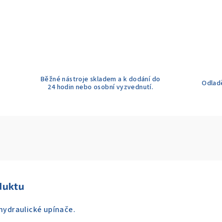
Běžné nástroje skladem a k dodání do
Odladě
24 hodin nebo osobní vyzvednutí.
duktu
 hydraulické upínače.