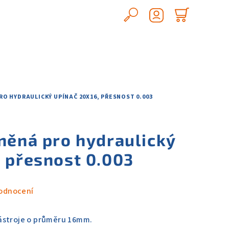
Hledat
Nákupn
Přihlášení
košík
O HYDRAULICKÝ UPÍNAČ 20X16, PŘESNOST 0.003
něná pro hydraulický
, přesnost 0.003
odnocení
ástroje o průměru 16mm.