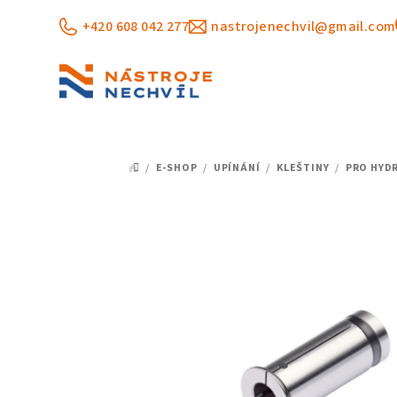
Přejít
+420 608 042 277
nastrojenechvil@gmail.com
na
obsah
/
E-SHOP
/
UPÍNÁNÍ
/
KLEŠTINY
/
PRO HYD
DOMŮ