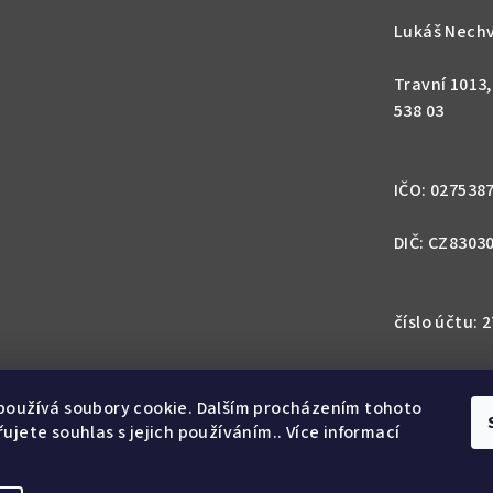
Lukáš Nechv
Travní 1013
538 03
IČO: 027538
DIČ: CZ8303
číslo účtu:
IBAN: CZ57 0
1113
používá soubory cookie. Dalším procházením tohoto
ujete souhlas s jejich používáním.. Více informací
SWIFT: GIB