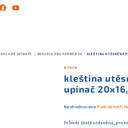
RAULICKÉ UPÍNAČE
/
REDUKCE PRO PRŮMĚR 20
/
KLEŠTINA UTĚSNĚNÁ PR
N-TECH
kleština utěs
upínač 20x16
Průměrné
Neohodnoceno
Podrobnosti h
hodnocení
produktu
Průměr 20x16 utěsněná, pro n
je