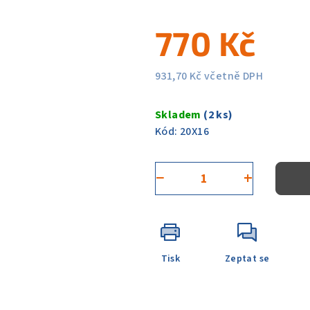
0,0
770 Kč
z
5
hvězdiček.
931,70 Kč včetně DPH
Měrná
cena:
Skladem
(2 ks)
Kód:
20X16
−
+
Tisk
Zeptat se