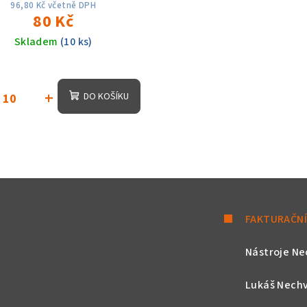
Vc:80-160m
96,80 Kč včetně DPH
80 Kč
Skladem
(10 ks)
+
DO KOŠÍKU
FAKTURAČNÍ
Nástroje Ne
Lukáš Nechv