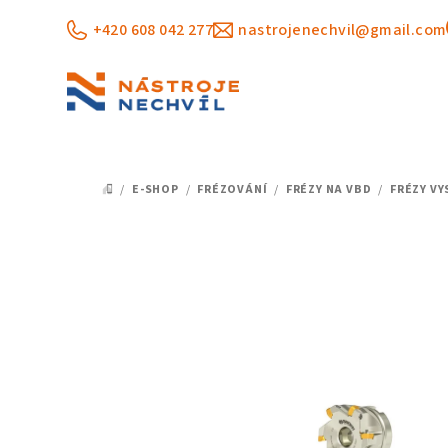
Přejít
+420 608 042 277
nastrojenechvil@gmail.com
na
obsah
/
E-SHOP
/
FRÉZOVÁNÍ
/
FRÉZY NA VBD
/
FRÉZY V
DOMŮ