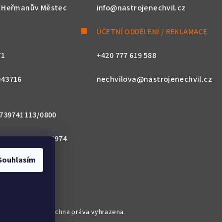
, Heřmanův Městec
info@nastrojenechvil.cz
ÚČETNÍ ODDĚLENÍ / REKLAMACE
71
+420 777 619 588
043716
nechvilova@nastrojenechvil.cz
 2739741113/0800
800 0000 0027 3974
Souhlasím
ACZPX
troje Nechvíl
. Všechna práva vyhrazena.