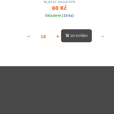
96,80 Kč včetně DPH
80 Kč
Skladem
(10 ks)
−
+
−
DO KOŠÍKU
Z
á
p
a
t