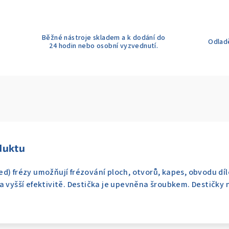
Běžné nástroje skladem a k dodání do
Odladě
24 hodin nebo osobní vyzvednutí.
duktu
d) frézy umožňují frézování ploch, otvorů, kapes, obvodu dílc
a vyšší efektivitě. Destička je upevněna šroubkem. Destičky n