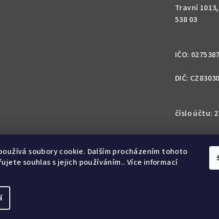
Travní 1013
538 03
IČO: 027538
DIČ: CZ8303
číslo účtu:
IBAN: CZ57 0
1113
používá soubory cookie. Dalším procházením tohoto
ujete souhlas s jejich používáním.. Více informací
SWIFT: GIB
í
Copyright 2026
Nás