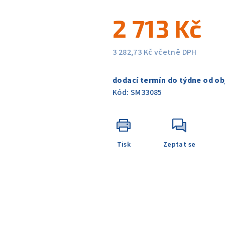
5
2 713 Kč
hvězdiček.
3 282,73 Kč včetně DPH
Měrná
cena:
dodací termín do týdne od ob
Kód:
SM33085
Tisk
Zeptat se