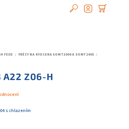
Hledat
Nákupn
Přihlášení
košík
H FEED
/
FRÉZY NA KYOCERA SOMT1004 A SOMT1405
/
 A22 Z06-H
odnocení
04 s chlazením