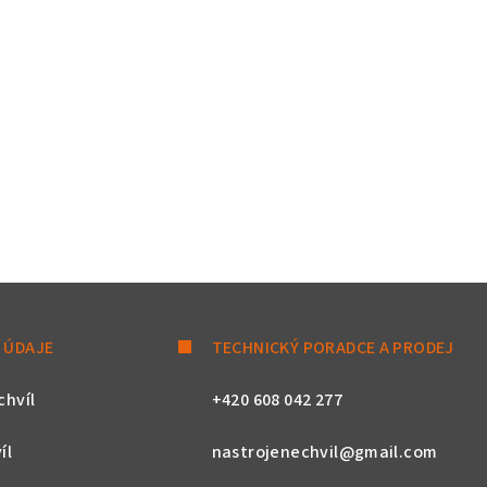
 ÚDAJE
TECHNICKÝ PORADCE A PRODEJ
chvíl
+420 608 042 277
íl
nastrojenechvil@gmail.com