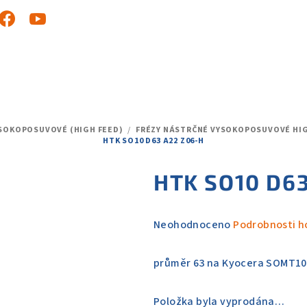
YSOKOPOSUVOVÉ (HIGH FEED)
/
FRÉZY NÁSTRČNÉ VYSOKOPOSUVOVÉ HIG
HTK SO10 D63 A22 Z06-H
HTK SO10 D63
Průměrné
Neohodnoceno
Podrobnosti h
hodnocení
produktu
průměr 63 na Kyocera SOMT10
je
0,0
Položka byla vyprodána…
z