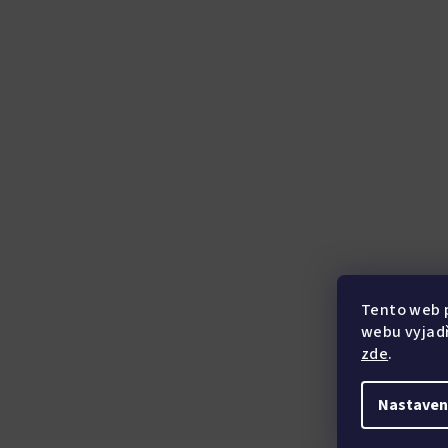
í
Tento web 
webu vyjadř
zde
.
Nastaven