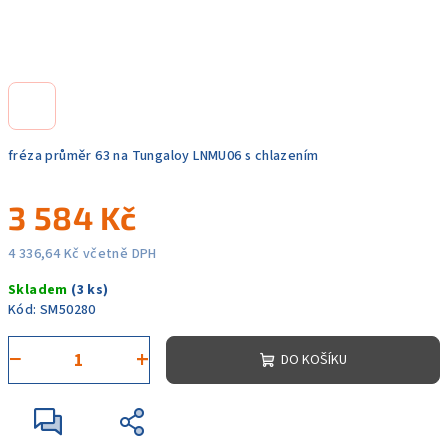
fréza průměr 63 na Tungaloy LNMU06 s chlazením
3 584 Kč
4 336,64 Kč včetně DPH
Měrná
Skladem
(3 ks)
cena:
Kód:
SM50280
−
+
DO KOŠÍKU