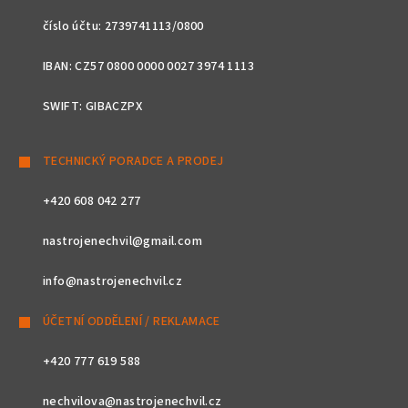
číslo účtu: 2739741113/0800
IBAN: CZ57 0800 0000 0027 3974 1113
SWIFT: GIBACZPX
TECHNICKÝ PORADCE A PRODEJ
+420 608 042 277
nastrojenechvil@gmail.com
info@nastrojenechvil.cz
ÚČETNÍ ODDĚLENÍ / REKLAMACE
+420 777 619 588
nechvilova@nastrojenechvil.cz