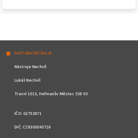
Z
á
FAKTURAČNÍ ÚDAJE
p
Nástroje Nechvíl
a
t
Lukáš Nechvíl
í
Travní 1013, Heřmanův Městec 538 03
IČO: 02753871
DIČ: CZ8303043716