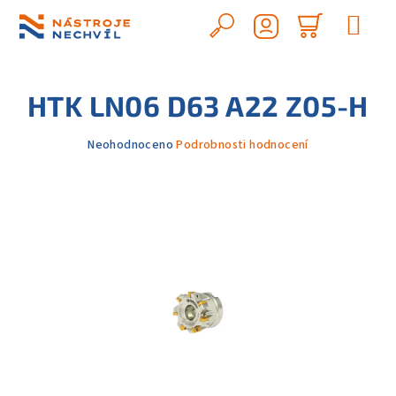
Přejít
na
Hledat
Nákupn
obsah
Přihlášení
košík
HTK LN06 D63 A22 Z05-H
Průměrné
Neohodnoceno
Podrobnosti hodnocení
hodnocení
produktu
je
0,0
z
5
hvězdiček.