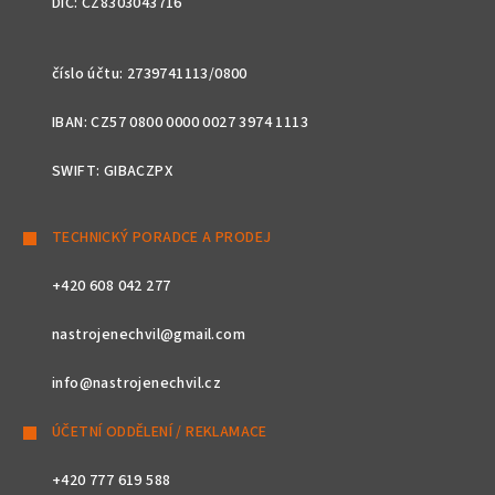
DIČ: CZ8303043716
číslo účtu: 2739741113/0800
IBAN: CZ57 0800 0000 0027 3974 1113
SWIFT: GIBACZPX
TECHNICKÝ PORADCE A PRODEJ
+420 608 042 277
nastrojenechvil@gmail.com
info@nastrojenechvil.cz
ÚČETNÍ ODDĚLENÍ / REKLAMACE
+420 777 619 588