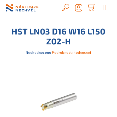
Přejít
na
Hledat
Nákupn
obsah
Přihlášení
košík
HST LN03 D16 W16 L150
Z02-H
Průměrné
Neohodnoceno
Podrobnosti hodnocení
hodnocení
produktu
je
0,0
z
5
hvězdiček.