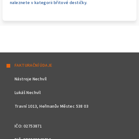
naleznete v kategorii břitové destičky.
Z
á
FAKTURAČNÍ ÚDAJE
p
Nástroje Nechvíl
a
t
Lukáš Nechvíl
í
Travní 1013, Heřmanův Městec 538 03
IČO: 02753871