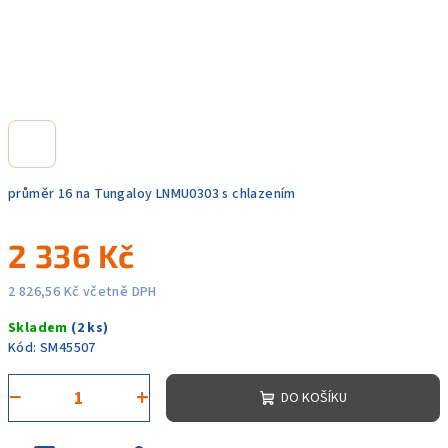
průměr 16 na Tungaloy LNMU0303 s chlazením
2 336 Kč
2 826,56 Kč včetně DPH
Měrná
Skladem
(2 ks)
cena:
Kód:
SM45507
−
+
DO KOŠÍKU