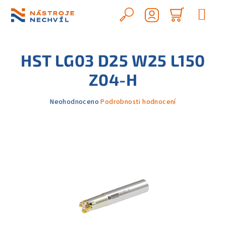
Přejít
na
Hledat
Nákupn
obsah
Přihlášení
košík
HST LG03 D25 W25 L150
Z04-H
Průměrné
Neohodnoceno
Podrobnosti hodnocení
hodnocení
produktu
je
0,0
z
5
hvězdiček.