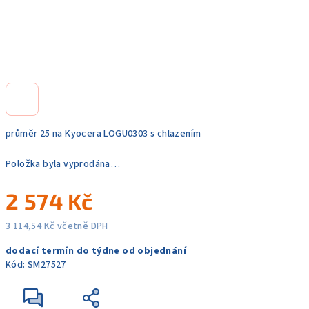
průměr 25 na Kyocera LOGU0303 s chlazením
Položka byla vyprodána…
2 574 Kč
3 114,54 Kč včetně DPH
Měrná
dodací termín do týdne od objednání
cena:
Kód:
SM27527