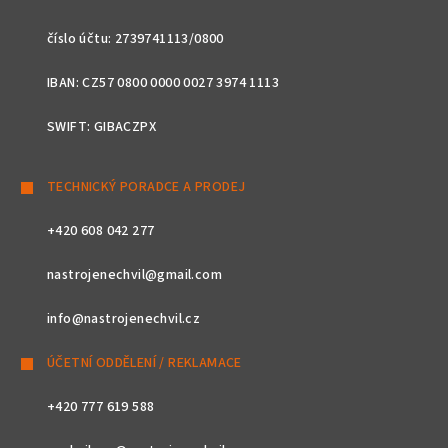
číslo účtu: 2739741113/0800
IBAN: CZ57 0800 0000 0027 3974 1113
SWIFT: GIBACZPX
TECHNICKÝ PORADCE A PRODEJ
+420 608 042 277
nastrojenechvil@gmail.com
info@nastrojenechvil.cz
ÚČETNÍ ODDĚLENÍ / REKLAMACE
+420 777 619 588