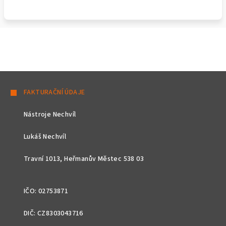
Z
á
FAKTURAČNÍ ÚDAJE
p
Nástroje Nechvíl
a
t
Lukáš Nechvíl
í
Travní 1013, Heřmanův Městec 538 03
IČO: 02753871
DIČ: CZ8303043716