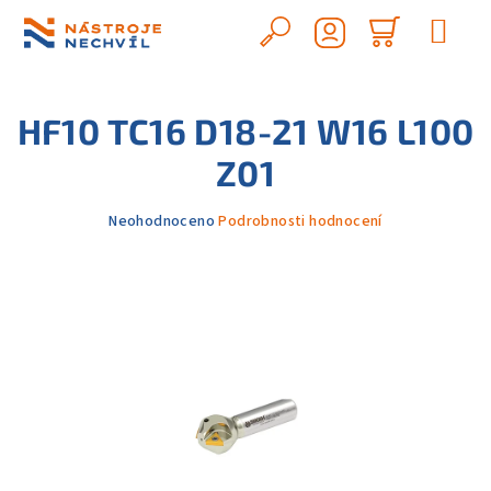
Přejít
na
Hledat
Nákupn
obsah
Přihlášení
košík
HF10 TC16 D18-21 W16 L100
Z01
Průměrné
Neohodnoceno
Podrobnosti hodnocení
hodnocení
produktu
je
0,0
z
5
hvězdiček.