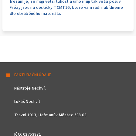
frézám je, že mají větší tuhost a umožňují tak větší posuv.
Frézy jsou na destičky TCMT16, které vám rádi nabídneme
dle obráběného materiálu.
Z
á
FAKTURAČNÍ ÚDAJE
p
Nástroje Nechvíl
a
t
Lukáš Nechvíl
í
Travní 1013, Heřmanův Městec 538 03
IČO: 02753871