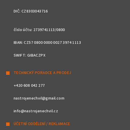
DIČ: CZ8303043716
číslo účtu: 2739741113/0800
IBAN: CZ57 0800 0000 0027 3974 1113
SWIFT: GIBACZPX
TECHNICKÝ PORADCE A PRODEJ
+420 608 042 277
nastrojenechvil@gmail.com
info@nastrojenechvil.cz
ÚČETNÍ ODDĚLENÍ / REKLAMACE