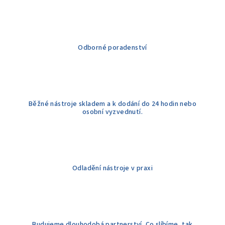
d
a
c
í
Odborné poradenství
p
r
v
k
y
Běžné nástroje skladem a k dodání do 24 hodin nebo
v
osobní vyzvednutí.
ý
p
i
s
u
Odladění nástroje v praxi
Budujeme dlouhodobá partnerství. Co slíbíme, tak