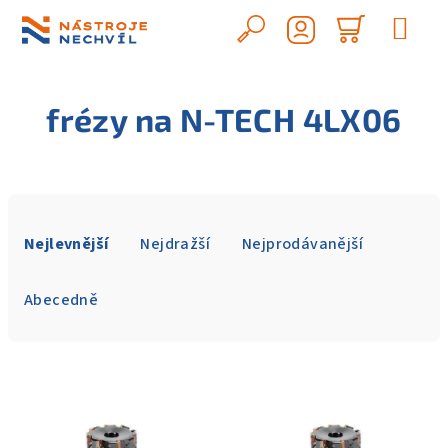
Přejít
na
Hledat
Nákupn
obsah
Přihlášení
košík
frézy na N-TECH 4LX06
Ř
a
Nejlevnější
Nejdražší
Nejprodávanější
z
e
Abecedně
n
í
V
p
ý
r
p
o