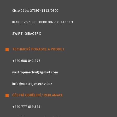
číslo účtu: 2739741113/0800
IBAN: CZ57 0800 0000 0027 3974 1113
SWIFT: GIBACZPX
TECHNICKÝ PORADCE A PRODEJ
+420 608 042 277
nastrojenechvil@gmail.com
info@nastrojenechvil.cz
ÚČETNÍ ODDĚLENÍ / REKLAMACE
+420 777 619 588