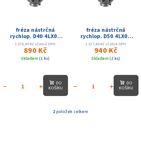
i
d
s
u
p
k
r
fréza nástrčná
fréza nástrčná
t
rychlop. D40 4LX03
rychlop. D50 4LX03
o
ů
d16 6Z
d22 8Z
d
1 076,90 Kč včetně DPH
1 137,40 Kč včetně DPH
890 Kč
940 Kč
u
Skladem
(1 ks)
Skladem
(2 ks)
k
t
ů
DO
DO
−
+
−
+
KOŠÍKU
KOŠÍKU
2
položek celkem
O
v
l
á