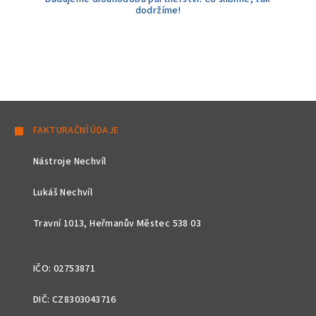
dodržíme!
Z
á
FAKTURAČNÍ ÚDAJE
p
Nástroje Nechvíl
a
t
Lukáš Nechvíl
í
Travní 1013, Heřmanův Městec 538 03
IČO: 02753871
DIČ: CZ8303043716