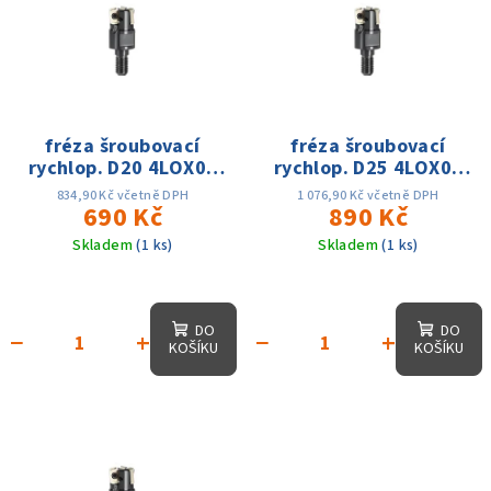
r
p
o
i
d
s
u
p
k
r
fréza šroubovací
fréza šroubovací
t
rychlop. D20 4LOX03
rychlop. D25 4LOX03
o
ů
M10 3Z
M12 4Z
d
834,90 Kč včetně DPH
1 076,90 Kč včetně DPH
690 Kč
890 Kč
u
Skladem
(1 ks)
Skladem
(1 ks)
k
t
ů
DO
DO
−
+
−
+
KOŠÍKU
KOŠÍKU