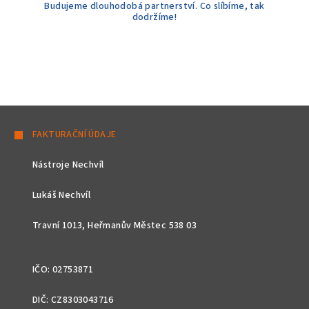
Budujeme dlouhodobá partnerství. Co slíbíme, tak
dodržíme!
Z
á
FAKTURAČNÍ ÚDAJE
p
Nástroje Nechvíl
a
t
Lukáš Nechvíl
í
Travní 1013, Heřmanův Městec 538 03
IČO: 02753871
DIČ: CZ8303043716