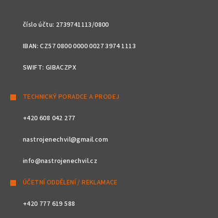
číslo účtu: 2739741113/0800
IBAN: CZ57 0800 0000 0027 3974 1113
SWIFT: GIBACZPX
TECHNICKÝ PORADCE A PRODEJ
+420 608 042 277
nastrojenechvil@gmail.com
info@nastrojenechvil.cz
ÚČETNÍ ODDĚLENÍ / REKLAMACE
+420 777 619 588