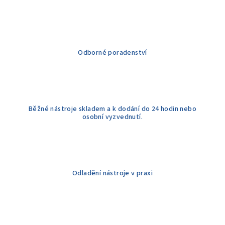
d
a
c
í
Odborné poradenství
p
r
v
k
y
Běžné nástroje skladem a k dodání do 24 hodin nebo
v
osobní vyzvednutí.
ý
p
i
s
u
Odladění nástroje v praxi