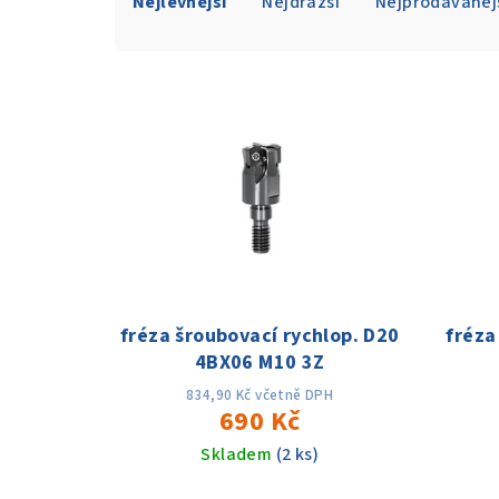
Nejlevnější
Nejdražší
Nejprodávaněj
a
z
V
e
ý
n
p
í
i
p
s
r
p
o
fréza šroubovací rychlop. D20
fréza
r
d
4BX06 M10 3Z
o
u
834,90 Kč včetně DPH
690 Kč
d
k
Skladem
(2 ks)
u
t