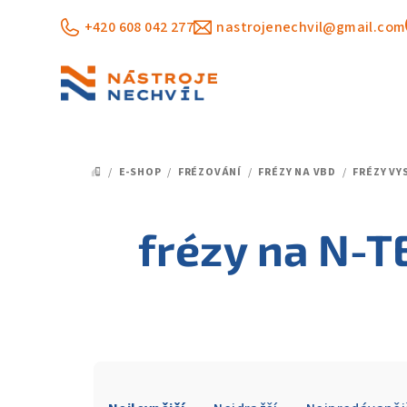
Přejít
+420 608 042 277
nastrojenechvil@gmail.com
na
obsah
/
E-SHOP
/
FRÉZOVÁNÍ
/
FRÉZY NA VBD
/
FRÉZY VY
DOMŮ
frézy na N-
Ř