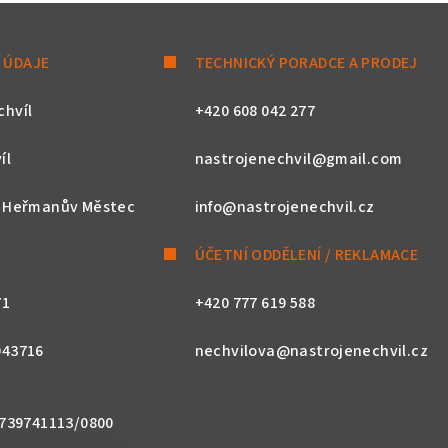
 ÚDAJE
TECHNICKÝ PORADCE A PRODEJ
chvíl
+420 608 042 277
íl
nastrojenechvil@gmail.com
, Heřmanův Městec
info@nastrojenechvil.cz
ÚČETNÍ ODDĚLENÍ / REKLAMACE
71
+420 777 619 588
043716
nechvilova@nastrojenechvil.cz
 2739741113/0800