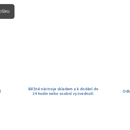
OŠÍKU
Běžné nástroje skladem a k dodání do
í
Odl
24 hodin nebo osobní vyzvednutí.