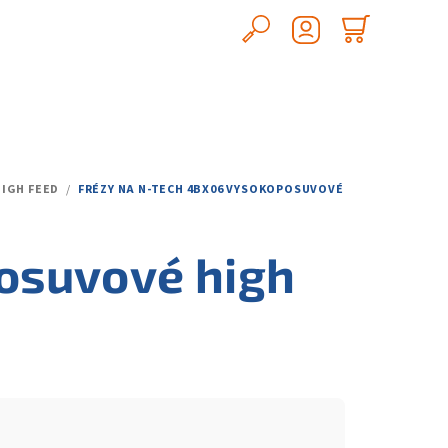
Hledat
Nákupn
Přihlášení
košík
IGH FEED
/
FRÉZY NA N-TECH 4BX06 VYSOKOPOSUVOVÉ
osuvové high