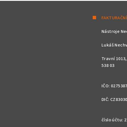
y
v
FAKTURAČNÍ
ý
p
Nástroje Ne
i
s
Lukáš Nechv
u
Travní 1013
538 03
IČO: 027538
DIČ: CZ8303
číslo účtu: