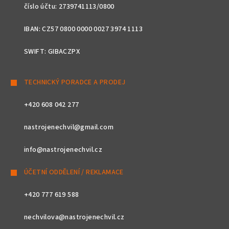
číslo účtu: 2739741113/0800
IBAN: CZ57 0800 0000 0027 3974 1113
SWIFT: GIBACZPX
TECHNICKÝ PORADCE A PRODEJ
+420 608 042 277
nastrojenechvil@gmail.com
info@nastrojenechvil.cz
ÚČETNÍ ODDĚLENÍ / REKLAMACE
+420 777 619 588
nechvilova@nastrojenechvil.cz