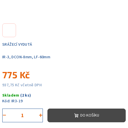
SRÁŽECÍ VYDUTÁ
IR-3, DCON-8mm, LF-60mm
775 Kč
937,75 Kč včetně DPH
Měrná
Skladem
(2 ks)
cena:
Kód:
IR3-19
−
+
DO KOŠÍKU