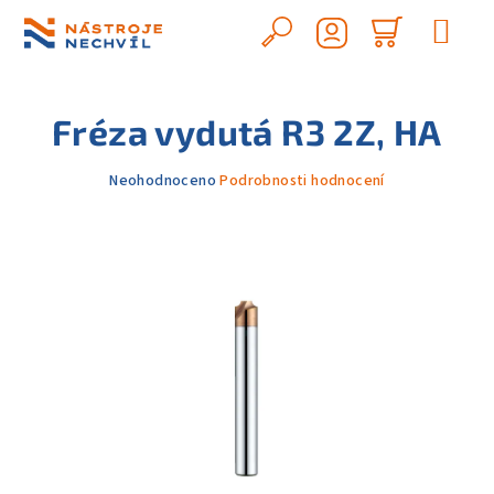
Přejít
na
Hledat
Nákupn
obsah
Přihlášení
košík
Fréza vydutá R3 2Z, HA
Průměrné
Neohodnoceno
Podrobnosti hodnocení
hodnocení
produktu
je
0,0
z
5
hvězdiček.