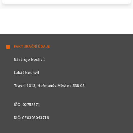
Z
á
FAKTURAČNÍ ÚDAJE
p
Nástroje Nechvíl
a
t
Lukáš Nechvíl
í
Travní 1013, Heřmanův Městec 538 03
IČO: 02753871
DIČ: CZ8303043716