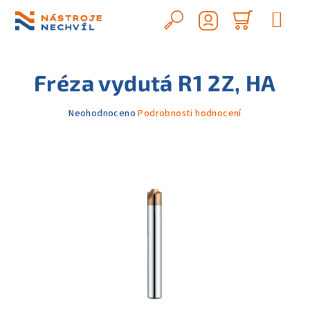
Přejít
na
Hledat
Nákupn
obsah
Přihlášení
košík
Fréza vydutá R1 2Z, HA
Průměrné
Neohodnoceno
Podrobnosti hodnocení
hodnocení
produktu
je
0,0
z
5
hvězdiček.