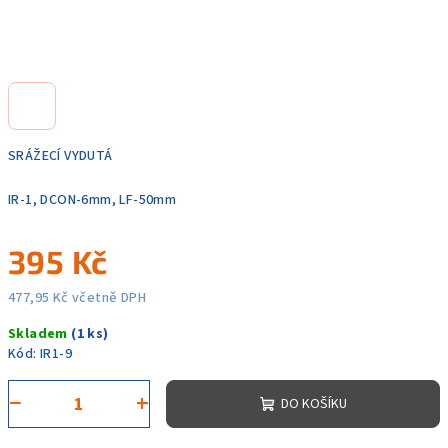
SRÁŽECÍ VYDUTÁ
IR-1, DCON-6mm, LF-50mm
395 Kč
477,95 Kč včetně DPH
Měrná
Skladem
(1 ks)
cena:
Kód:
IR1-9
−
+
DO KOŠÍKU