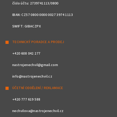
číslo účtu: 2739741113/0800
IBAN: CZ57 0800 0000 0027 3974 1113
SWIFT: GIBACZPX
TECHNICKÝ PORADCE A PRODEJ
+420 608 042 277
nastrojenechvil@gmail.com
info@nastrojenechvil.cz
ÚČETNÍ ODDĚLENÍ / REKLAMACE
+420 777 619 588
nechvilova@nastrojenechvil.cz