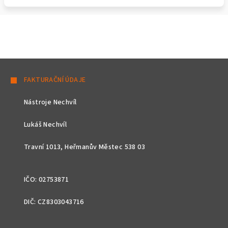
Z
á
FAKTURAČNÍ ÚDAJE
p
Nástroje Nechvíl
a
t
Lukáš Nechvíl
í
Travní 1013, Heřmanův Městec 538 03
IČO: 02753871
DIČ: CZ8303043716