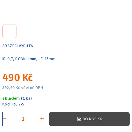
SRÁŽECÍ VYDUTÁ
IR-0,7, DCON-4mm, LF-45mm
490 Kč
592,90 Kč včetně DPH
Měrná
Skladem
(1 ks)
cena:
Kód:
IR0.7-5
−
+
DO KOŠÍKU