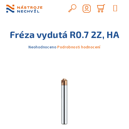
Přejít
na
Hledat
Nákupn
obsah
Přihlášení
košík
Fréza vydutá R0.7 2Z, HA
Průměrné
Neohodnoceno
Podrobnosti hodnocení
hodnocení
produktu
je
0,0
z
5
hvězdiček.