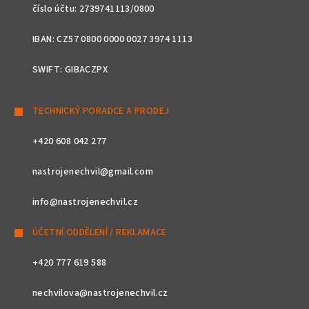
číslo účtu: 2739741113/0800
IBAN: CZ57 0800 0000 0027 3974 1113
SWIFT: GIBACZPX
TECHNICKÝ PORADCE A PRODEJ
+420 608 042 277
nastrojenechvil@gmail.com
info@nastrojenechvil.cz
ÚČETNÍ ODDĚLENÍ / REKLAMACE
+420 777 619 588
nechvilova@nastrojenechvil.cz