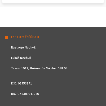
Z
á
FAKTURAČNÍ ÚDAJE
p
Nástroje Nechvíl
a
t
Lukáš Nechvíl
í
Travní 1013, Heřmanův Městec 538 03
IČO: 02753871
DIČ: CZ8303043716