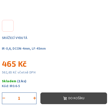
SRÁŽECÍ VYDUTÁ
IR-0,6, DCON-4mm, LF-45mm
465 Kč
562,65 Kč včetně DPH
Měrná
Skladem
(1 ks)
cena:
Kód:
IR0.6-5
−
+
DO KOŠÍKU