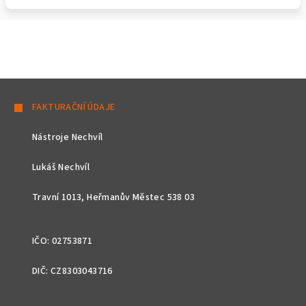
Z
á
FAKTURAČNÍ ÚDAJE
p
Nástroje Nechvíl
a
t
Lukáš Nechvíl
í
Travní 1013, Heřmanův Městec 538 03
IČO: 02753871
DIČ: CZ8303043716