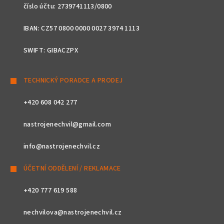
číslo účtu: 2739741113/0800
IBAN: CZ57 0800 0000 0027 3974 1113
SWIFT: GIBACZPX
TECHNICKÝ PORADCE A PRODEJ
+420 608 042 277
nastrojenechvil@gmail.com
info@nastrojenechvil.cz
ÚČETNÍ ODDĚLENÍ / REKLAMACE
+420 777 619 588
nechvilova@nastrojenechvil.cz