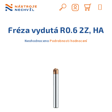
Přejít
na
Hledat
Nákupn
obsah
Přihlášení
košík
Fréza vydutá R0.6 2Z, HA
Průměrné
Neohodnoceno
Podrobnosti hodnocení
hodnocení
produktu
je
0,0
z
5
hvězdiček.