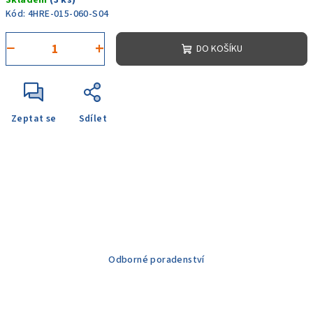
Skladem
(3 ks)
cena:
Kód:
4HRE-015-060-S04
−
+
DO KOŠÍKU
Zeptat se
Sdílet
Odborné poradenství