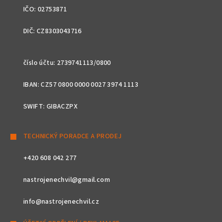
IČO: 02753871
DIČ: CZ8303043716
číslo účtu: 2739741113/0800
IBAN: CZ57 0800 0000 0027 3974 1113
SWIFT: GIBACZPX
TECHNICKÝ PORADCE A PRODEJ
+420 608 042 277
nastrojenechvil@gmail.com
info@nastrojenechvil.cz