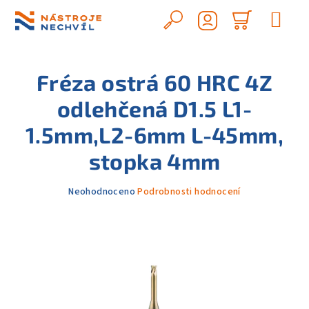
Přejít
na
Hledat
Nákupn
obsah
Přihlášení
košík
Fréza ostrá 60 HRC 4Z
odlehčená D1.5 L1-
1.5mm,L2-6mm L-45mm,
stopka 4mm
Průměrné
Neohodnoceno
Podrobnosti hodnocení
hodnocení
produktu
je
0,0
z
5
hvězdiček.