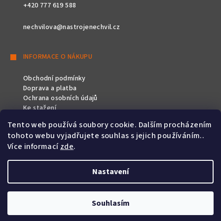
+420 777 619 588
nechvilova@nastrojenechvil.cz
INFORMACE O NÁKUPU
Obchodní podmínky
Doprava a platba
Ochrana osobních údajů
Ke stažení
Tento web používá soubory cookie. Dalším procházením
SLEDUJTE NÁS
tohoto webu vyjadřujete souhlas s jejich používáním..
Více informací
zde
.
Nastavení
Copyright 2026
Nástroje Nechvíl
. Všechna práva vyhrazena.
Souhlasím
Vytvořil Shoptet
&
PekneWeby