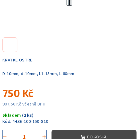
KRÁTKÉ OSTRÉ
D-10mm, d-10mm, L1-15mm, L-60mm
750 Kč
907,50 Kč včetně DPH
Měrná
Skladem
(2 ks)
cena:
Kód:
4HSE-100-150-S10
−
+
DO KOŠÍKU