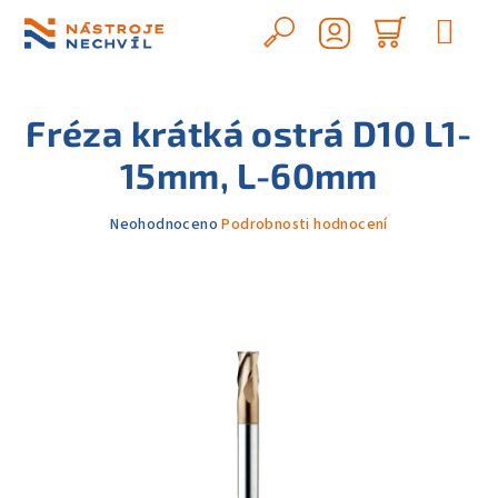
Přejít
na
Hledat
Nákupn
obsah
Přihlášení
košík
Fréza krátká ostrá D10 L1-
15mm, L-60mm
Průměrné
Neohodnoceno
Podrobnosti hodnocení
hodnocení
produktu
je
0,0
z
5
hvězdiček.