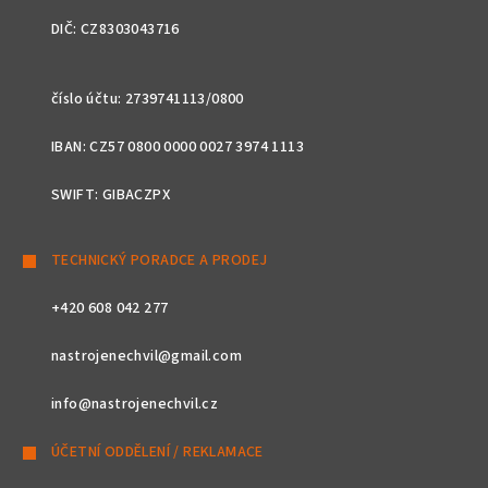
DIČ: CZ8303043716
číslo účtu: 2739741113/0800
IBAN: CZ57 0800 0000 0027 3974 1113
SWIFT: GIBACZPX
TECHNICKÝ PORADCE A PRODEJ
+420 608 042 277
nastrojenechvil@gmail.com
info@nastrojenechvil.cz
ÚČETNÍ ODDĚLENÍ / REKLAMACE