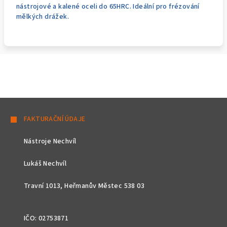
nástrojové a kalené oceli do 65HRC. Ideální pro frézování
mělkých drážek.
Z
á
FAKTURAČNÍ ÚDAJE
p
Nástroje Nechvíl
a
t
Lukáš Nechvíl
í
Travní 1013, Heřmanův Městec 538 03
IČO: 02753871