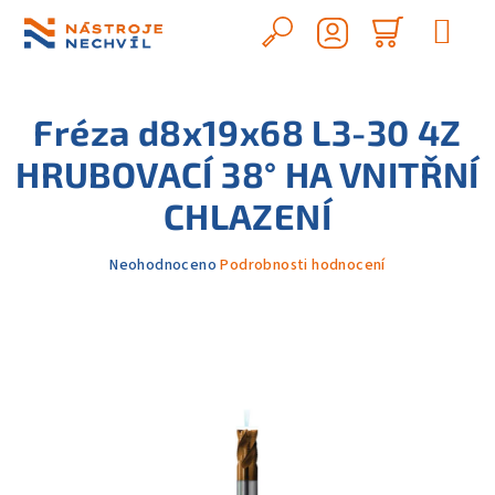
Přejít
na
Hledat
Nákupn
obsah
Přihlášení
košík
Fréza d8x19x68 L3-30 4Z
HRUBOVACÍ 38° HA VNITŘNÍ
CHLAZENÍ
Průměrné
Neohodnoceno
Podrobnosti hodnocení
hodnocení
produktu
je
0,0
z
5
hvězdiček.