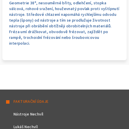
Geometrie 38°, nesouměrné břity, odlehčení, stopka
válcová, rohové sražení, houževnatý povlak proti vyštípnutí
nástroje. Středové chlazení napomáhá rychlejšímu odvodu
tepla (špony) od nástroje a tím se prodlužuje životnost
nástroje při obrábění obtížněji obrobitelných materiálů.
Fréza umí drážkovat, obvodově frézovat, zajíždět po
rampě, trochoidní frézování nebo šroubovicovou
interpolaci.
Z
á
FAKTURAČNÍ ÚDAJE
p
Nástroje Nechvíl
a
t
Lukáš Nechvíl