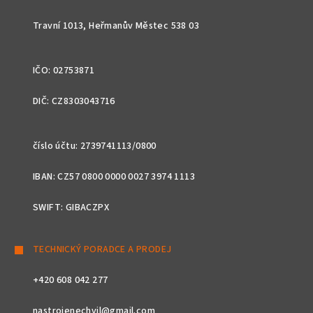
í
Travní 1013, Heřmanův Městec 538 03
IČO: 02753871
DIČ: CZ8303043716
číslo účtu: 2739741113/0800
IBAN: CZ57 0800 0000 0027 3974 1113
SWIFT: GIBACZPX
TECHNICKÝ PORADCE A PRODEJ
+420 608 042 277
nastrojenechvil@gmail.com