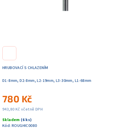
HRUBOVACÍ S CHLAZENÍM
D1-8mm, D2-8mm, L2-19mm, L3-30mm, L1-68mm
780 Kč
943,80 Kč včetně DPH
Měrná
Skladem
(6 ks)
cena:
Kód:
ROUGHIC0080