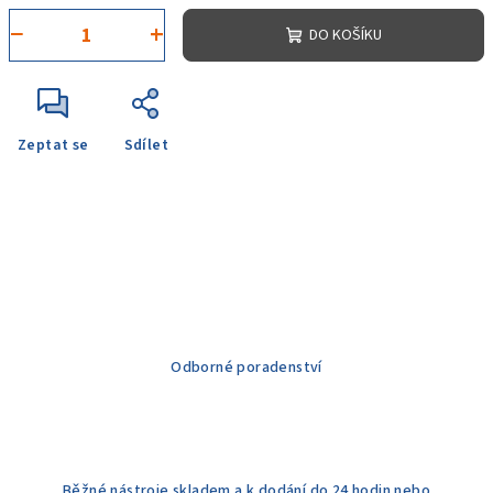
−
+
DO KOŠÍKU
Zeptat se
Sdílet
Odborné poradenství
Běžné nástroje skladem a k dodání do 24 hodin nebo