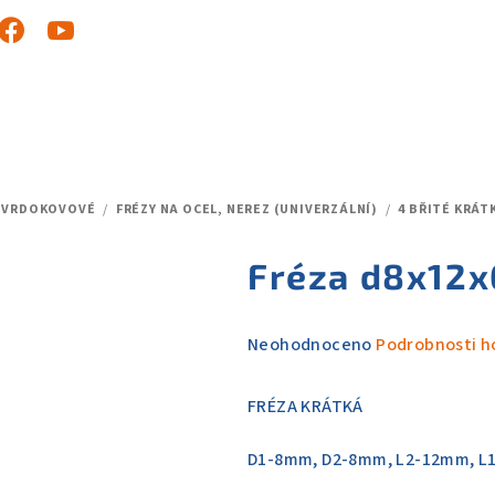
TVRDOKOVOVÉ
/
FRÉZY NA OCEL, NEREZ (UNIVERZÁLNÍ)
/
4 BŘITÉ KRÁT
Fréza d8x12x
Průměrné
Neohodnoceno
Podrobnosti h
hodnocení
produktu
FRÉZA KRÁTKÁ
je
0,0
D1-8mm, D2-8mm, L2-12mm, 
z