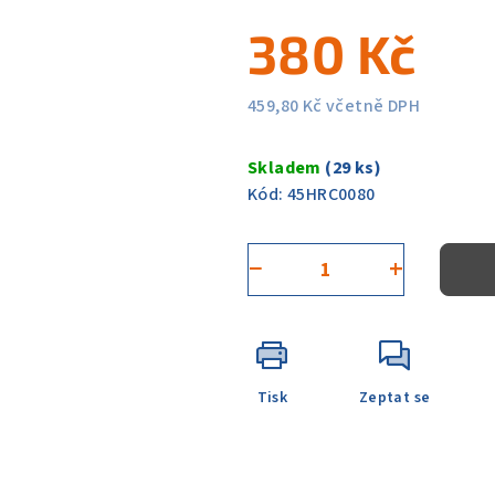
5
380 Kč
hvězdiček.
459,80 Kč včetně DPH
Měrná
cena:
Skladem
(29 ks)
Kód:
45HRC0080
−
+
Tisk
Zeptat se