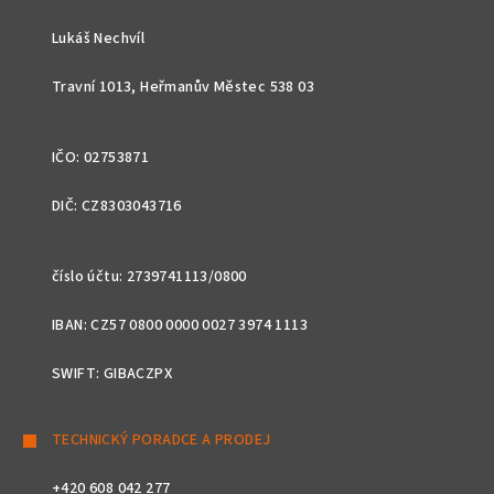
a
t
Lukáš Nechvíl
í
Travní 1013, Heřmanův Městec 538 03
IČO: 02753871
DIČ: CZ8303043716
číslo účtu: 2739741113/0800
IBAN: CZ57 0800 0000 0027 3974 1113
SWIFT: GIBACZPX
TECHNICKÝ PORADCE A PRODEJ
+420 608 042 277