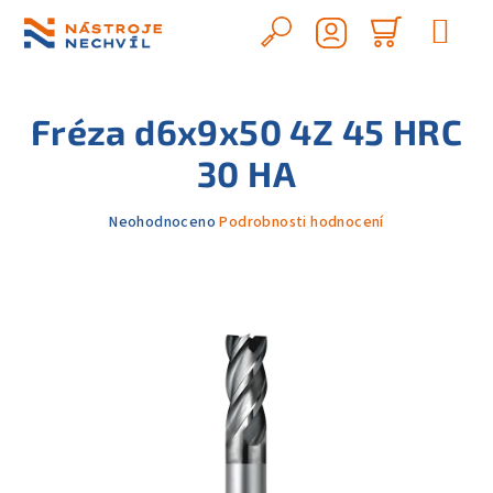
Přejít
na
Hledat
Nákupn
obsah
Přihlášení
košík
Fréza d6x9x50 4Z 45 HRC
30 HA
Průměrné
Neohodnoceno
Podrobnosti hodnocení
hodnocení
produktu
je
0,0
z
5
hvězdiček.