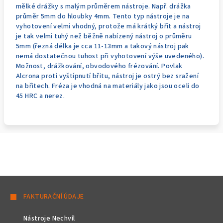
mělké drážky s malým průměrem nástroje. Např. drážka
průměr 5mm do hloubky 4mm. Tento typ nástroje je na
vyhotovení velmi vhodný, protože má krátký břit a nástroj
je tak velmi tuhý než běžně nabízený nástroj o průměru
5mm (řezná délka je cca 11-13mm a takový nástroj pak
nemá dostatečnou tuhost při vyhotovení výše uvedeného).
Možnost, drážkování, obvodového frézování. Povlak
Alcrona proti vyštípnutí břitu, nástroj je ostrý bez sražení
na břitech. Fréza je vhodná na materiály jako jsou oceli do
45 HRC a nerez.
Z
á
FAKTURAČNÍ ÚDAJE
p
Nástroje Nechvíl