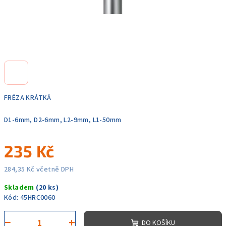
FRÉZA KRÁTKÁ
D1-6mm, D2-6mm, L2-9mm, L1-50mm
235 Kč
284,35 Kč včetně DPH
Měrná
Skladem
(20 ks)
cena:
Kód:
45HRC0060
−
+
DO KOŠÍKU