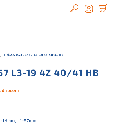
Hledat
Nákupn
Přihlášení
košík
/
FRÉZA D5X13X57 L3-19 4Z 40/41 HB
57 L3-19 4Z 40/41 HB
odnocení
3-19mm, L1-57mm