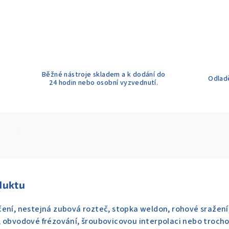
Běžné nástroje skladem a k dodání do
Odladě
24 hodin nebo osobní vyzvednutí.
duktu
ení, nestejná zubová rozteč, stopka weldon, rohové sražení,
 obvodové frézování, šroubovicovou interpolaci nebo trochoi