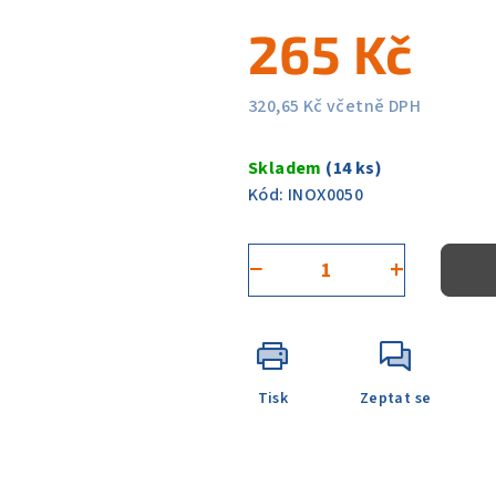
5
265 Kč
hvězdiček.
320,65 Kč včetně DPH
Měrná
cena:
Skladem
(14 ks)
Kód:
INOX0050
−
+
Tisk
Zeptat se