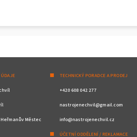
 ÚDAJE
TECHNICKÝ PORADCE A PRODEJ
chvíl
+420 608 042 277
íl
nastrojenechvil@gmail.com
, Heřmanův Městec
info@nastrojenechvil.cz
ÚČETNÍ ODDĚLENÍ / REKLAMACE