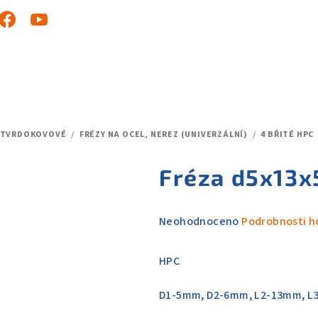
 TVRDOKOVOVÉ
/
FRÉZY NA OCEL, NEREZ (UNIVERZÁLNÍ)
/
4 BŘITÉ HPC
Fréza d5x13x
Průměrné
Neohodnoceno
Podrobnosti h
hodnocení
produktu
HPC
je
0,0
D1-5mm, D2-6mm, L2-13mm, L
z