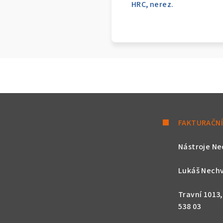
HRC, nerez.
FAKTURAČNÍ
Nástroje Ne
Lukáš Nechv
Travní 1013
538 03