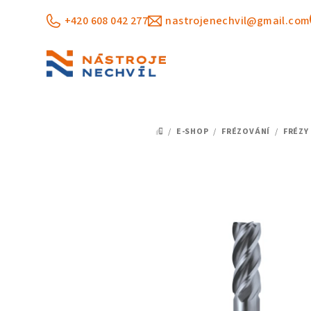
Přejít
+420 608 042 277
nastrojenechvil@gmail.com
na
obsah
/
E-SHOP
/
FRÉZOVÁNÍ
/
FRÉZY
DOMŮ