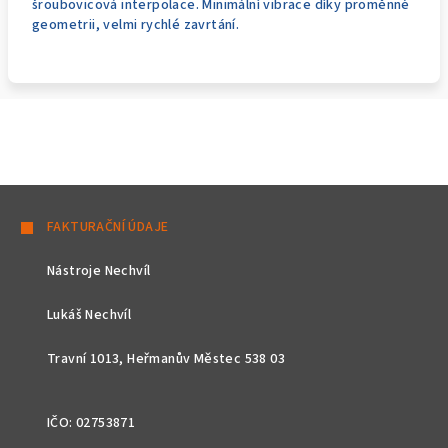
šroubovicová interpolace. Minimální vibrace díky proměnné
geometrii, velmi rychlé zavrtání.
Z
á
FAKTURAČNÍ ÚDAJE
p
Nástroje Nechvíl
a
t
Lukáš Nechvíl
í
Travní 1013, Heřmanův Městec 538 03
IČO: 02753871