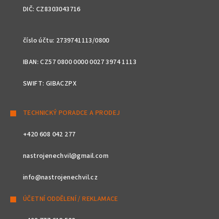
DIČ: CZ8303043716
číslo účtu: 2739741113/0800
IBAN: CZ57 0800 0000 0027 3974 1113
SWIFT: GIBACZPX
TECHNICKÝ PORADCE A PRODEJ
+420 608 042 277
nastrojenechvil@gmail.com
info@nastrojenechvil.cz
ÚČETNÍ ODDĚLENÍ / REKLAMACE