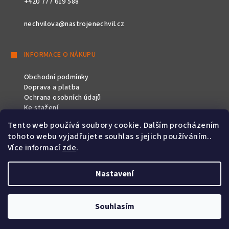
+420 777 619 588
nechvilova@nastrojenechvil.cz
INFORMACE O NÁKUPU
Obchodní podmínky
Doprava a platba
Ochrana osobních údajů
Ke stažení
Tento web používá soubory cookie. Dalším procházením
SLEDUJTE NÁS
tohoto webu vyjadřujete souhlas s jejich používáním..
Více informací
zde
.
Nastavení
Copyright 2026
Nástroje Nechvíl
. Všechna práva vyhrazena.
Souhlasím
Vytvořil Shoptet
&
PekneWeby