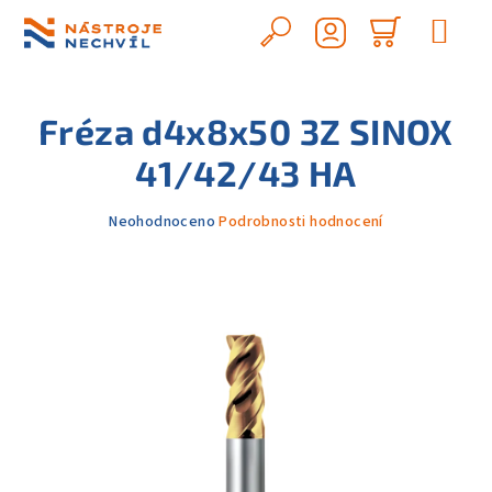
Přejít
na
Hledat
Nákupn
obsah
Přihlášení
košík
Fréza d4x8x50 3Z SINOX
41/42/43 HA
Průměrné
Neohodnoceno
Podrobnosti hodnocení
hodnocení
produktu
je
0,0
z
5
hvězdiček.