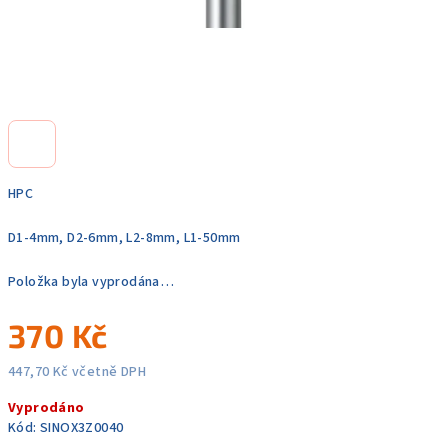
HPC
D1-4mm, D2-6mm, L2-8mm, L1-50mm
Položka byla vyprodána…
370 Kč
447,70 Kč včetně DPH
Měrná
Vyprodáno
cena:
Kód:
SINOX3Z0040