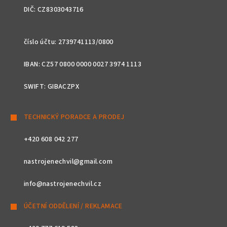
DIČ: CZ8303043716
číslo účtu: 2739741113/0800
IBAN: CZ57 0800 0000 0027 3974 1113
SWIFT: GIBACZPX
TECHNICKÝ PORADCE A PRODEJ
+420 608 042 277
nastrojenechvil@gmail.com
info@nastrojenechvil.cz
ÚČETNÍ ODDĚLENÍ / REKLAMACE