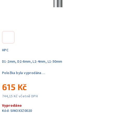
HPC
D1-2mm, D2-6mm, L2-4mm, L1-50mm
Položka byla vyprodána…
615 Kč
744,15 Kč včetně DPH
Měrná
Vyprodáno
cena:
Kód:
SINOX3Z0020