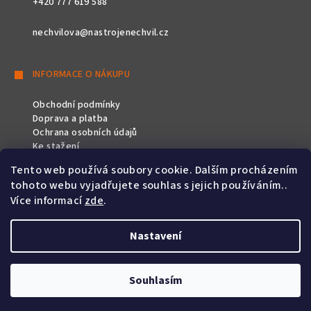
+420 777 619 588
nechvilova@nastrojenechvil.cz
INFORMACE O NÁKUPU
Obchodní podmínky
Doprava a platba
Ochrana osobních údajů
Ke stažení
Tento web používá soubory cookie. Dalším procházením
SLEDUJTE NÁS
tohoto webu vyjadřujete souhlas s jejich používáním..
Více informací
zde
.
Nastavení
Copyright 2026
Nástroje Nechvíl
. Všechna práva vyhrazena.
Souhlasím
Vytvořil Shoptet
&
PekneWeby