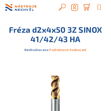
Přejít
na
Hledat
Nákupn
obsah
Přihlášení
košík
Fréza d2x4x50 3Z SINOX
41/42/43 HA
Průměrné
Neohodnoceno
Podrobnosti hodnocení
hodnocení
produktu
je
0,0
z
5
hvězdiček.