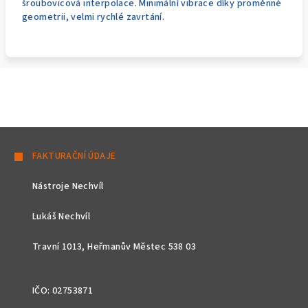
šroubovicová interpolace. Minimální vibrace díky proměnné
geometrii, velmi rychlé zavrtání.
Z
á
FAKTURAČNÍ ÚDAJE
p
Nástroje Nechvíl
a
t
Lukáš Nechvíl
í
Travní 1013, Heřmanův Městec 538 03
IČO: 02753871