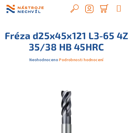
Přejít
na
Hledat
Nákupn
obsah
Přihlášení
košík
Fréza d25x45x121 L3-65 4Z
35/38 HB 45HRC
Průměrné
Neohodnoceno
Podrobnosti hodnocení
hodnocení
produktu
je
0,0
z
5
hvězdiček.