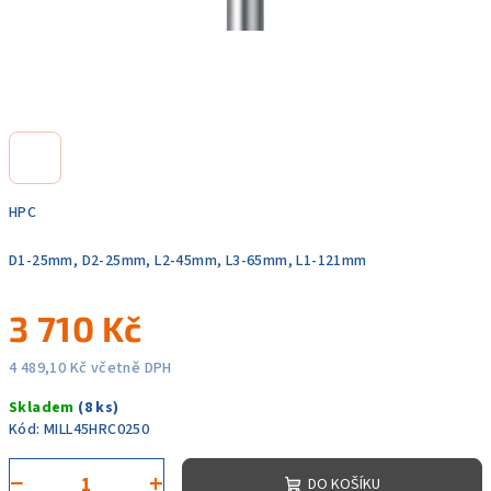
HPC
D1-25mm, D2-25mm, L2-45mm, L3-65mm, L1-121mm
3 710 Kč
4 489,10 Kč včetně DPH
Měrná
Skladem
(8 ks)
cena:
Kód:
MILL45HRC0250
−
+
DO KOŠÍKU