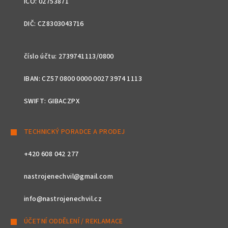
IČO: 02753871
DIČ: CZ8303043716
číslo účtu: 2739741113/0800
IBAN: CZ57 0800 0000 0027 3974 1113
SWIFT: GIBACZPX
TECHNICKÝ PORADCE A PRODEJ
+420 608 042 277
nastrojenechvil@gmail.com
info@nastrojenechvil.cz
ÚČETNÍ ODDĚLENÍ / REKLAMACE