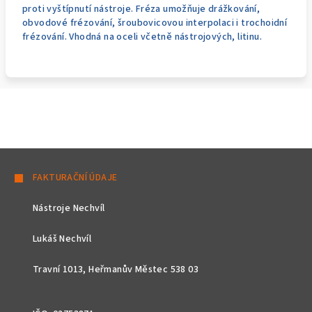
proti vyštípnutí nástroje. Fréza umožňuje drážkování,
obvodové frézování, šroubovicovou interpolaci i trochoidní
frézování. Vhodná na oceli včetně nástrojových, litinu.
Z
á
FAKTURAČNÍ ÚDAJE
p
Nástroje Nechvíl
a
t
Lukáš Nechvíl
í
Travní 1013, Heřmanův Městec 538 03