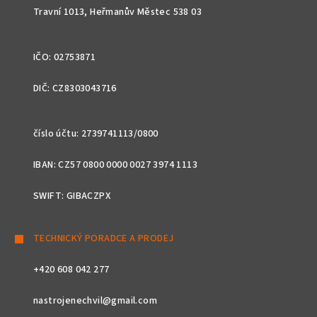
Travní 1013, Heřmanův Městec 538 03
IČO: 02753871
DIČ: CZ8303043716
číslo účtu: 2739741113/0800
IBAN: CZ57 0800 0000 0027 3974 1113
SWIFT: GIBACZPX
TECHNICKÝ PORADCE A PRODEJ
+420 608 042 277
nastrojenechvil@gmail.com