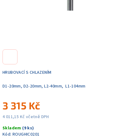
HRUBOVACÍ S CHLAZENÍM
D1-20mm, D2-20mm, L2-40mm, L1-104mm
3 315 Kč
4 011,15 Kč včetně DPH
Měrná
Skladem
(9 ks)
cena:
Kód:
ROUGHIC0201