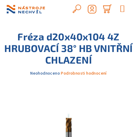
Přejít
na
Hledat
Nákupn
obsah
Přihlášení
košík
Fréza d20x40x104 4Z
HRUBOVACÍ 38° HB VNITŘNÍ
CHLAZENÍ
Průměrné
Neohodnoceno
Podrobnosti hodnocení
hodnocení
produktu
je
0,0
z
5
hvězdiček.