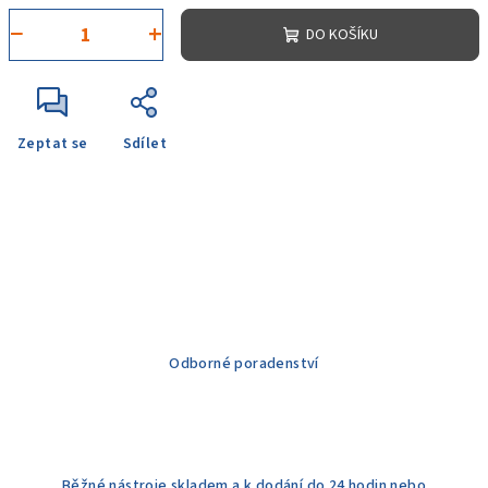
−
+
DO KOŠÍKU
Zeptat se
Sdílet
Odborné poradenství
Běžné nástroje skladem a k dodání do 24 hodin nebo