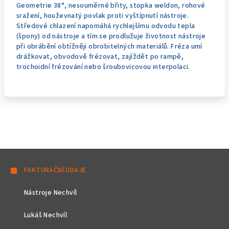
Geometrie 38°, nesouměrné břity, stopka weldon, rohové
sražení, houževnatý povlak proti vyštípnutí nástroje.
Středové chlazení napomáhá rychlejšímu odvodu tepla
(špony) od nástroje a tím se prodlužuje životnost nástroje
při obrábění obtížněji obrobitelných materiálů. Fréza umí
drážkovat, obvodově frézovat, zajíždět po rampě,
trochoidní frézování nebo šroubovicovou interpolaci.
Z
á
FAKTURAČNÍ ÚDAJE
p
Nástroje Nechvíl
a
t
Lukáš Nechvíl
í