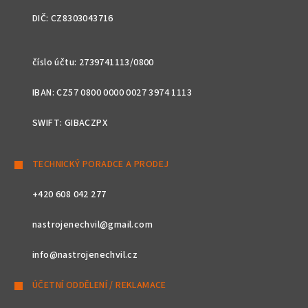
DIČ: CZ8303043716
číslo účtu: 2739741113/0800
IBAN: CZ57 0800 0000 0027 3974 1113
SWIFT: GIBACZPX
TECHNICKÝ PORADCE A PRODEJ
+420 608 042 277
nastrojenechvil@gmail.com
info@nastrojenechvil.cz
ÚČETNÍ ODDĚLENÍ / REKLAMACE