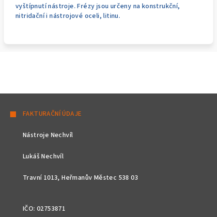
vyštípnutí nástroje. Frézy jsou určeny na konstrukční,
nitridační i nástrojové oceli, litinu.
Z
á
FAKTURAČNÍ ÚDAJE
p
Nástroje Nechvíl
a
t
Lukáš Nechvíl
í
Travní 1013, Heřmanův Městec 538 03
IČO: 02753871