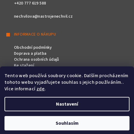
+420 777 619 588
nechvilova@nastrojenechvil.cz
INFORMACE O NÁKUPU
Obchodní podmínky
Doprava a platba
Ochrana osobních údajů
Ke stažení
Tento web používá soubory cookie. Dalším procházením
SLEDUJTE NÁS
tohoto webu vyjadřujete souhlas s jejich používáním..
Více informací
zde
.
Nastavení
Copyright 2026
Nástroje Nechvíl
. Všechna práva vyhrazena.
Souhlasím
Vytvořil Shoptet
&
PekneWeby