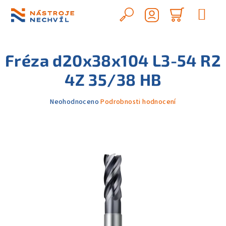
Přejít
na
Hledat
Nákupn
obsah
Přihlášení
košík
Fréza d20x38x104 L3-54 R2
4Z 35/38 HB
Průměrné
Neohodnoceno
Podrobnosti hodnocení
hodnocení
produktu
je
0,0
z
5
hvězdiček.