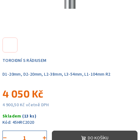
TOROIDNÍ S RÁDIUSEM
D1-20mm, D2-20mm, L2-38mm, L3-54mm, L1-104mm R2
4 050 Kč
4 900,50 Kč včetně DPH
Měrná
Skladem
(13 ks)
cena:
Kód:
45HRC2020
−
+
DO KOŠÍKU