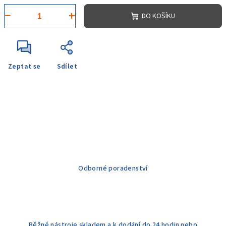
−
+
DO KOŠÍKU
Zeptat se
Sdílet
Odborné poradenství
Běžné nástroje skladem a k dodání do 24 hodin nebo