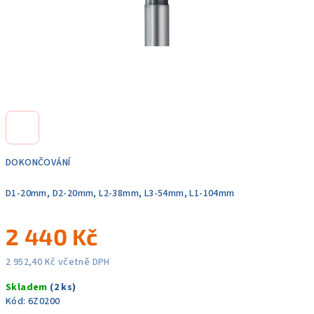
DOKONČOVÁNÍ
D1-20mm, D2-20mm, L2-38mm, L3-54mm, L1-104mm
2 440 Kč
2 952,40 Kč včetně DPH
Měrná
Skladem
(2 ks)
cena:
Kód:
6Z0200