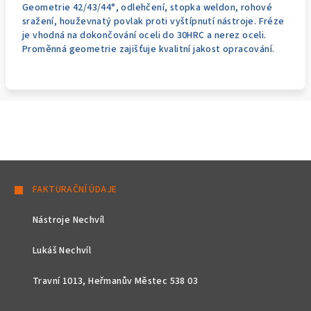
Geometrie 42/43/44°, odlehčení, stopka weldon, rohové
sražení, houževnatý povlak proti vyštípnutí nástroje. Fréze
je vhodná na dokončování oceli do 30HRC a nerez oceli.
Proměnná geometrie zajišťuje kvalitní jakost opracování.
Z
á
FAKTURAČNÍ ÚDAJE
p
Nástroje Nechvíl
a
t
Lukáš Nechvíl
í
Travní 1013, Heřmanův Městec 538 03