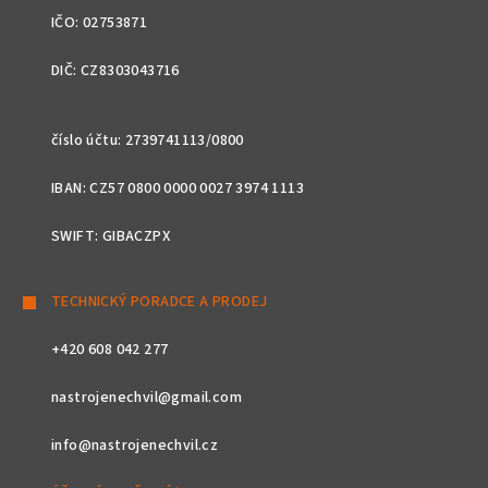
IČO: 02753871
DIČ: CZ8303043716
číslo účtu: 2739741113/0800
IBAN: CZ57 0800 0000 0027 3974 1113
SWIFT: GIBACZPX
TECHNICKÝ PORADCE A PRODEJ
+420 608 042 277
nastrojenechvil@gmail.com
info@nastrojenechvil.cz