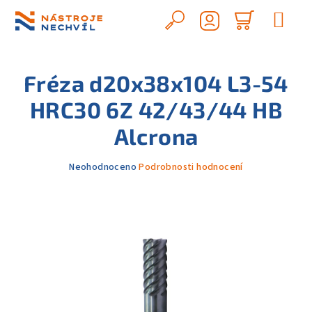
Přejít
na
Hledat
Nákupn
obsah
Přihlášení
košík
Fréza d20x38x104 L3-54
HRC30 6Z 42/43/44 HB
Alcrona
Průměrné
Neohodnoceno
Podrobnosti hodnocení
hodnocení
produktu
je
0,0
z
5
hvězdiček.