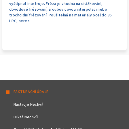
vyštípnutí nástroje. Fréza je vhodná na drážkování,
obvodové frézování, šroubovicovou interpolaci nebo
trochoidní frézování. Použitelná na materiály ocel do 35
HRC, nerez.
Z
á
FAKTURAČNÍ ÚDAJE
p
Nástroje Nechvíl
a
t
Lukáš Nechvíl
í