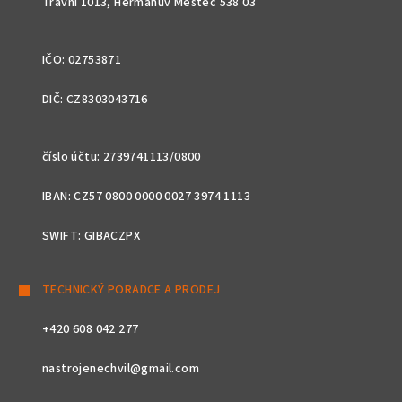
Travní 1013, Heřmanův Městec 538 03
IČO: 02753871
DIČ: CZ8303043716
číslo účtu: 2739741113/0800
IBAN: CZ57 0800 0000 0027 3974 1113
SWIFT: GIBACZPX
TECHNICKÝ PORADCE A PRODEJ
+420 608 042 277
nastrojenechvil@gmail.com