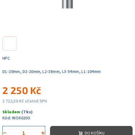
HPC
D1-20mm, D2-20mm, L2-38mm, L3-54mm, L1-104mm
2 250 Kč
2 722,50 Kč včetně DPH
Měrná
Skladem
(7 ks)
cena:
Kód:
INOX0200
−
+
DO KOŠÍKU