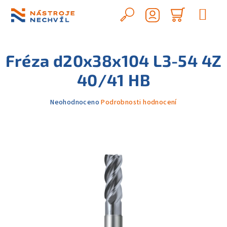
Přejít
na
Hledat
Nákupn
obsah
Přihlášení
košík
Fréza d20x38x104 L3-54 4Z
40/41 HB
Průměrné
Neohodnoceno
Podrobnosti hodnocení
hodnocení
produktu
je
0,0
z
5
hvězdiček.