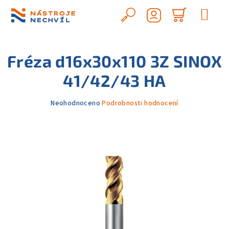
Přejít
na
Hledat
Nákupn
obsah
Přihlášení
košík
Fréza d16x30x110 3Z SINOX
41/42/43 HA
Průměrné
Neohodnoceno
Podrobnosti hodnocení
hodnocení
produktu
je
0,0
z
5
hvězdiček.