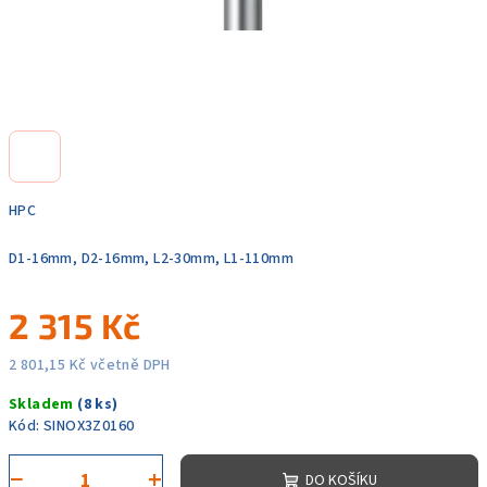
HPC
D1-16mm, D2-16mm, L2-30mm, L1-110mm
2 315 Kč
2 801,15 Kč včetně DPH
Měrná
Skladem
(8 ks)
cena:
Kód:
SINOX3Z0160
−
+
DO KOŠÍKU