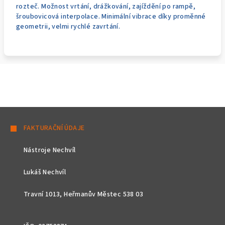
rozteč. Možnost vrtání, drážkování, zajíždění po rampě,
šroubovicová interpolace. Minimální vibrace díky proměnné
geometrii, velmi rychlé zavrtání.
Z
á
FAKTURAČNÍ ÚDAJE
p
Nástroje Nechvíl
a
t
Lukáš Nechvíl
í
Travní 1013, Heřmanův Městec 538 03