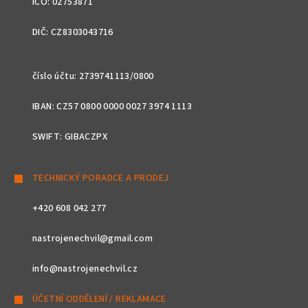
IČO: 02753871
DIČ: CZ8303043716
číslo účtu: 2739741113/0800
IBAN: CZ57 0800 0000 0027 3974 1113
SWIFT: GIBACZPX
TECHNICKÝ PORADCE A PRODEJ
+420 608 042 277
nastrojenechvil@gmail.com
info@nastrojenechvil.cz
ÚČETNÍ ODDĚLENÍ / REKLAMACE