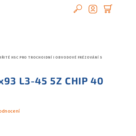
Hledat
Nákupn
Přihlášení
košík
 BŘITÉ HSC PRO TROCHOIDNÍ I OBVODOVÉ FRÉZOVÁNÍ S
x93 L3-45 5Z CHIP 40
odnocení