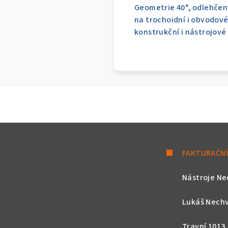
Geometrie 40°, odlehčení
na trochoidní i obvodové
konstrukční i nástrojové o
FAKTURAČNÍ
Nástroje Ne
Lukáš Nechv
Travní 1013