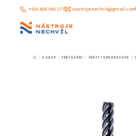
Přejít
+420 608 042 277
nastrojenechvil@gmail.com
na
obsah
/
E-SHOP
/
FRÉZOVÁNÍ
/
FRÉZY TVRDOKOVOVÉ
/
DOMŮ