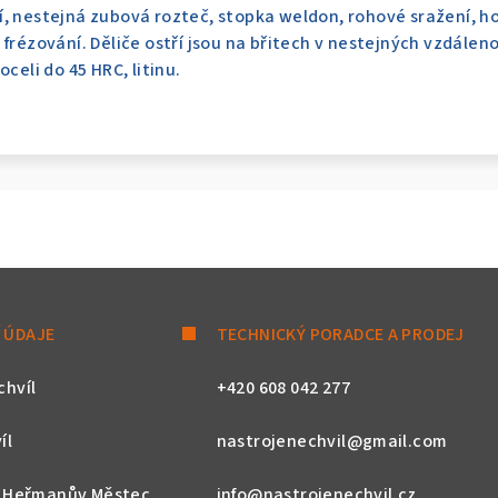
, nestejná zubová rozteč, stopka weldon, rohové sražení, h
 frézování. Děliče ostří jsou na břitech v nestejných vzdálen
celi do 45 HRC, litinu.
 ÚDAJE
TECHNICKÝ PORADCE A PRODEJ
chvíl
+420 608 042 277
íl
nastrojenechvil@gmail.com
, Heřmanův Městec
info@nastrojenechvil.cz