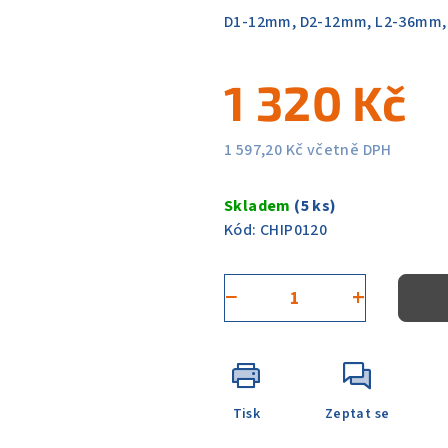
0,0
D1-12mm, D2-12mm, L2-36mm,
z
5
1 320 Kč
hvězdiček.
1 597,20 Kč včetně DPH
Měrná
cena:
Skladem
(5 ks)
Kód:
CHIP0120
−
+
Tisk
Zeptat se