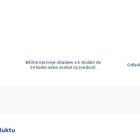
Běžné nástroje skladem a k dodání do
Odladě
24 hodin nebo osobní vyzvednutí.
duktu