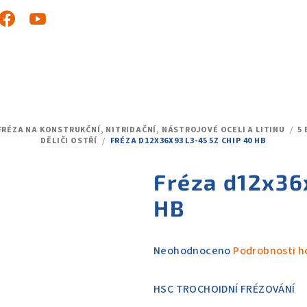
FRÉZA NA KONSTRUKČNÍ, NITRIDAČNÍ, NÁSTROJOVÉ OCELI A LITINU
/
5
DĚLIČI OSTŘÍ
/
FRÉZA D12X36X93 L3-45 5Z CHIP 40 HB
Fréza d12x36
HB
Průměrné
Neohodnoceno
Podrobnosti h
hodnocení
produktu
HSC TROCHOIDNÍ FRÉZOVÁNÍ
je