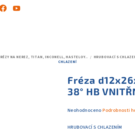
FRÉZY NA NEREZ, TITAN, INCONELL, HASTELOY..
/
HRUBOVACÍ S CHLAZE
CHLAZENÍ
Fréza d12x2
38° HB VNITŘ
Průměrné
Neohodnoceno
Podrobnosti h
hodnocení
produktu
HRUBOVACÍ S CHLAZENÍM
je