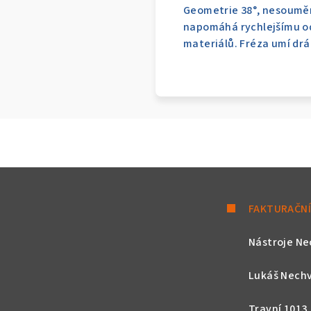
Geometrie 38°, nesouměrn
napomáhá rychlejšímu odv
materiálů. Fréza umí drá
FAKTURAČNÍ
Nástroje Ne
Lukáš Nechv
Travní 1013