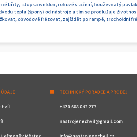
é břity, stopka weldon, rohové sražení, houževnatý povlak 
odu tepla (špony) od nástroje a tím se prodlužuje životnost
žkovat, obvodově frézovat, zajíždět po rampě, trochoidní fr
 ÚDAJE
TECHNICKÝ PORADCE A PRODEJ
chvíl
+420 608 042 277
íl
nastrojenechvil@gmail.com
, Heřmanův Městec
info@nastrojenechvil.cz