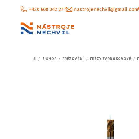
Přejít
+420 608 042 277
nastrojenechvil@gmail.com
na
obsah
/
E-SHOP
/
FRÉZOVÁNÍ
/
FRÉZY TVRDOKOVOVÉ
/
DOMŮ