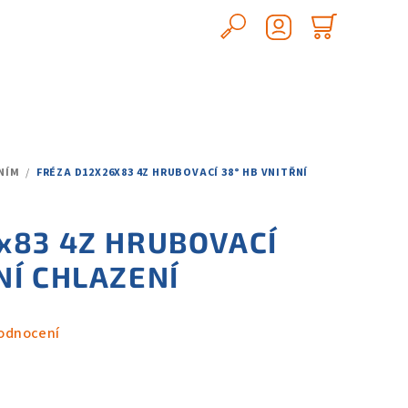
Hledat
Nákupn
Přihlášení
košík
NÍM
/
FRÉZA D12X26X83 4Z HRUBOVACÍ 38° HB VNITŘNÍ
6x83 4Z HRUBOVACÍ
NÍ CHLAZENÍ
odnocení