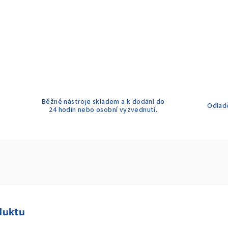
Běžné nástroje skladem a k dodání do
Odladě
24 hodin nebo osobní vyzvednutí.
duktu