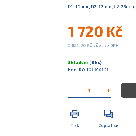
0,0
D1-12mm, D2-12mm, L2-26mm,
z
5
1 720 Kč
hvězdiček.
2 081,20 Kč včetně DPH
Měrná
cena:
Skladem
(8 ks)
Kód:
ROUGHIC0121
−
+
Tisk
Zeptat se