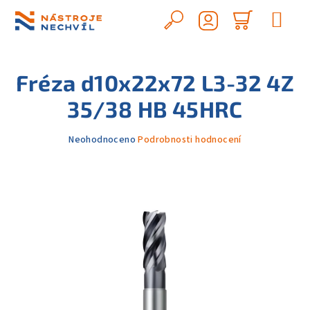
Přejít
na
Hledat
Nákupn
obsah
Přihlášení
košík
Fréza d10x22x72 L3-32 4Z
35/38 HB 45HRC
Průměrné
Neohodnoceno
Podrobnosti hodnocení
hodnocení
produktu
je
0,0
z
5
hvězdiček.