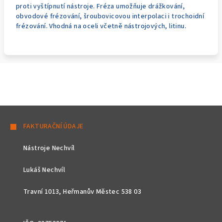
proti vyštípnutí nástroje. Fréza umožňuje drážkování,
obvodové frézování, šroubovicovou interpolaci i trochoidní
frézování. Vhodná na oceli včetně nástrojových, litinu.
Z
á
FAKTURAČNÍ ÚDAJE
p
Nástroje Nechvíl
a
t
Lukáš Nechvíl
í
Travní 1013, Heřmanův Městec 538 03