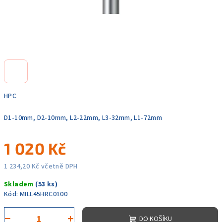
HPC
D1-10mm, D2-10mm, L2-22mm, L3-32mm, L1-72mm
1 020 Kč
1 234,20 Kč včetně DPH
Měrná
Skladem
(53 ks)
cena:
Kód:
MILL45HRC0100
−
+
DO KOŠÍKU