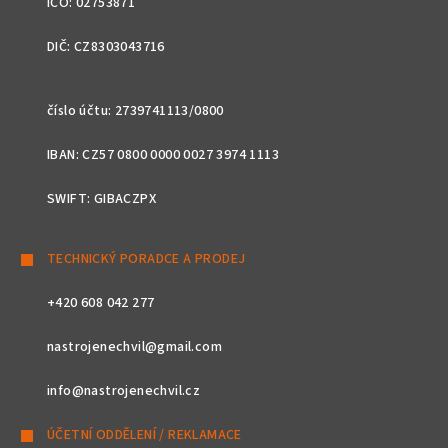
IČO: 02753871
DIČ: CZ8303043716
číslo účtu: 2739741113/0800
IBAN: CZ57 0800 0000 0027 3974 1113
SWIFT: GIBACZPX
TECHNICKÝ PORADCE A PRODEJ
+420 608 042 277
nastrojenechvil@gmail.com
info@nastrojenechvil.cz
ÚČETNÍ ODDĚLENÍ / REKLAMACE