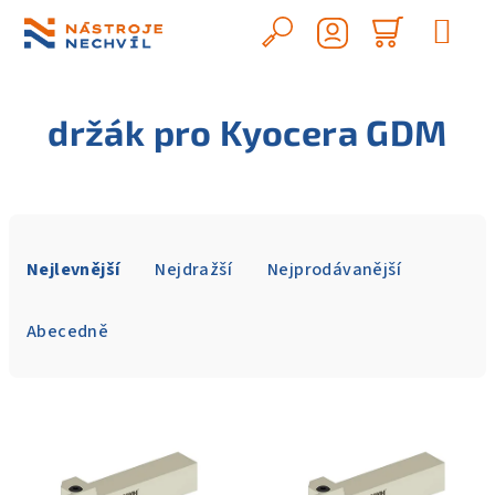
Přejít
na
Hledat
Nákupn
obsah
Přihlášení
košík
držák pro Kyocera GDM
Ř
a
Nejlevnější
Nejdražší
Nejprodávanější
z
e
Abecedně
n
í
V
p
ý
r
p
o