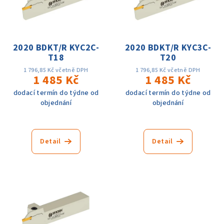
i
d
s
u
p
k
r
2020 BDKT/R KYC2C-
2020 BDKT/R KYC3C-
t
T18
T20
o
ů
d
1 796,85 Kč včetně DPH
1 796,85 Kč včetně DPH
1 485 Kč
1 485 Kč
u
dodací termín do týdne od
dodací termín do týdne od
k
objednání
objednání
t
ů
Detail
Detail