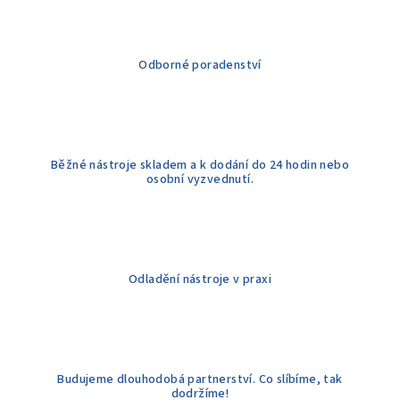
a
c
í
Odborné poradenství
p
r
v
k
y
Běžné nástroje skladem a k dodání do 24 hodin nebo
v
osobní vyzvednutí.
ý
p
i
s
u
Odladění nástroje v praxi
Budujeme dlouhodobá partnerství. Co slíbíme, tak
dodržíme!