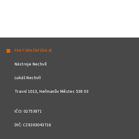
Z
á
FAKTURAČNÍ ÚDAJE
p
Nástroje Nechvíl
a
t
Lukáš Nechvíl
í
Travní 1013, Heřmanův Městec 538 03
IČO: 02753871
DIČ: CZ8303043716