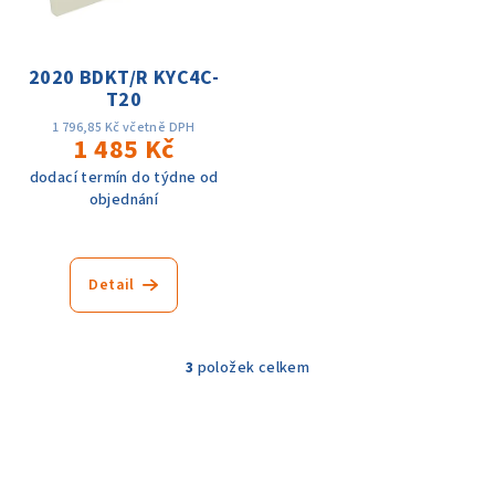
2020 BDKT/R KYC4C-
T20
1 796,85 Kč včetně DPH
1 485 Kč
dodací termín do týdne od
objednání
Detail
3
položek celkem
O
v
l
á
d