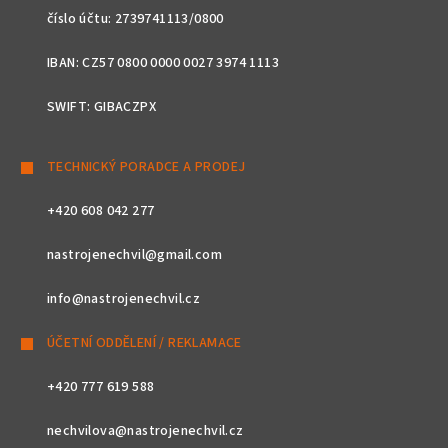
číslo účtu: 2739741113/0800
IBAN: CZ57 0800 0000 0027 3974 1113
SWIFT: GIBACZPX
TECHNICKÝ PORADCE A PRODEJ
+420 608 042 277
nastrojenechvil@gmail.com
info@nastrojenechvil.cz
ÚČETNÍ ODDĚLENÍ / REKLAMACE
+420 777 619 588
nechvilova@nastrojenechvil.cz