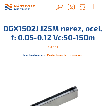
Přejít
na
Hledat
Nákupn
obsah
Přihlášení
košík
DGX1502J J25M nerez, ocel,
f: 0.05-0.12 Vc:50-150m
N-TECH
Průměrné
Neohodnoceno
Podrobnosti hodnocení
hodnocení
produktu
je
0,0
z
5
hvězdiček.