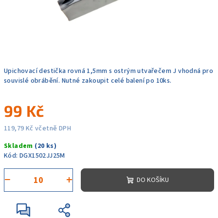
Upichovací destička rovná 1,5mm s ostrým utvařečem J vhodná pro
souvislé obrábění. Nutné zakoupit celé balení po 10ks.
99 Kč
119,79 Kč včetně DPH
Měrná
Skladem
(20 ks)
cena:
Kód:
DGX1502JJ25M
−
+
DO KOŠÍKU