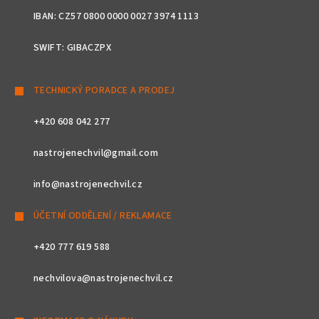
IBAN: CZ57 0800 0000 0027 3974 1113
SWIFT: GIBACZPX
TECHNICKÝ PORADCE A PRODEJ
+420 608 042 277
nastrojenechvil@gmail.com
info@nastrojenechvil.cz
ÚČETNÍ ODDĚLENÍ / REKLAMACE
+420 777 619 588
nechvilova@nastrojenechvil.cz