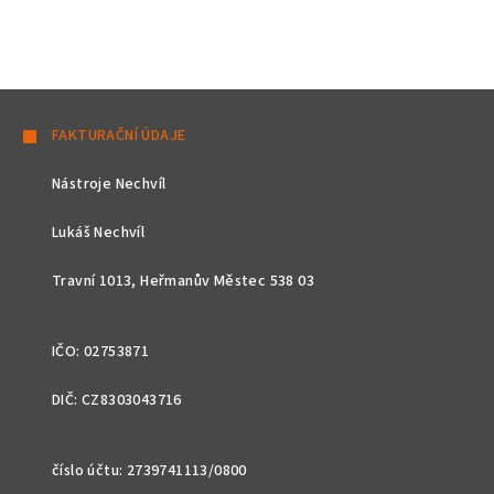
Z
á
FAKTURAČNÍ ÚDAJE
p
Nástroje Nechvíl
a
t
Lukáš Nechvíl
í
Travní 1013, Heřmanův Městec 538 03
IČO: 02753871
DIČ: CZ8303043716
číslo účtu: 2739741113/0800