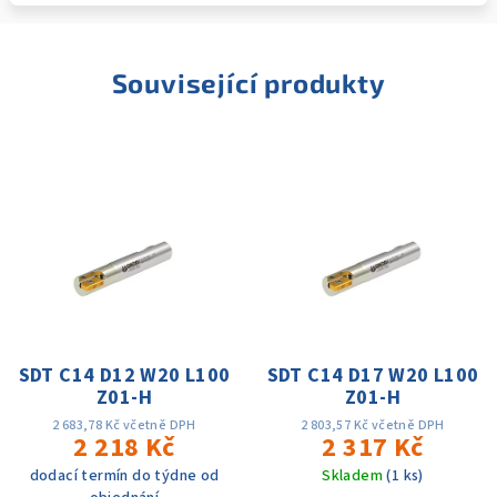
Související produkty
SDT C14 D12 W20 L100
SDT C14 D17 W20 L100
Z01-H
Z01-H
2 683,78 Kč včetně DPH
2 803,57 Kč včetně DPH
2 218 Kč
2 317 Kč
dodací termín do týdne od
Skladem
(1 ks)