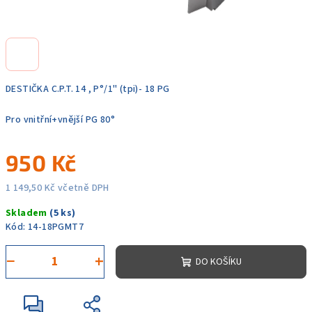
DESTIČKA C.P.T. 14 , P°/1" (tpi)- 18 PG
Pro vnitřní+vnější PG 80°
950 Kč
1 149,50 Kč včetně DPH
Měrná
Skladem
(5 ks)
cena:
Kód:
14-18PGMT7
−
+
DO KOŠÍKU