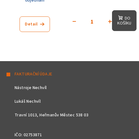
objednání
DO
−
+
KOŠÍKU
Detail
Z
á
FAKTURAČNÍ ÚDAJE
p
Nástroje Nechvíl
a
t
Lukáš Nechvíl
í
Travní 1013, Heřmanův Městec 538 03
IČO: 02753871