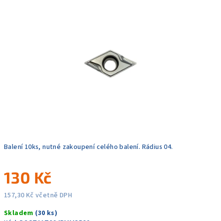
0,0
z
5
hvězdiček.
Balení 10ks, nutné zakoupení celého balení. Rádius 04.
130 Kč
157,30 Kč včetně DPH
Měrná
Skladem
(30 ks)
cena: