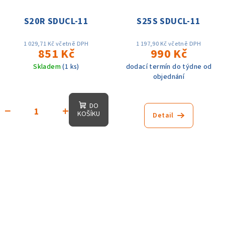
S20R SDUCL-11
S25S SDUCL-11
1 029,71 Kč včetně DPH
1 197,90 Kč včetně DPH
851 Kč
990 Kč
Skladem
(1 ks)
dodací termín do týdne od
objednání
DO
−
+
KOŠÍKU
Detail