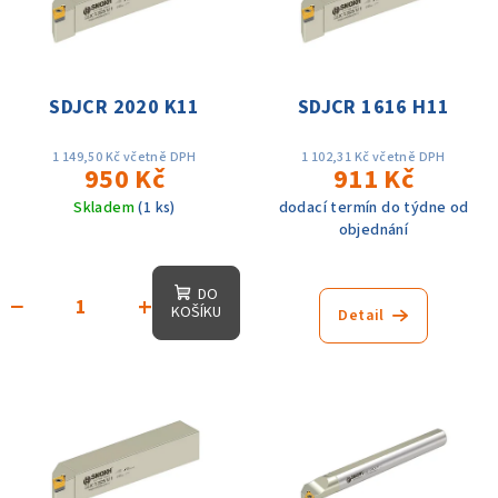
SDJCR 2020 K11
SDJCR 1616 H11
1 149,50 Kč včetně DPH
1 102,31 Kč včetně DPH
950 Kč
911 Kč
Skladem
(1 ks)
dodací termín do týdne od
objednání
DO
−
+
KOŠÍKU
Detail