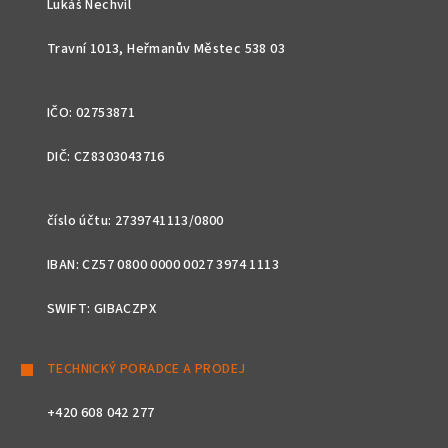
Lukáš Nechvíl
í
Travní 1013, Heřmanův Městec 538 03
IČO: 02753871
DIČ: CZ8303043716
číslo účtu: 2739741113/0800
IBAN: CZ57 0800 0000 0027 3974 1113
SWIFT: GIBACZPX
TECHNICKÝ PORADCE A PRODEJ
+420 608 042 277