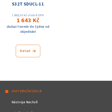
S32T SDUCL-11
1 988,03 Kč včetně DPH
1 643 Kč
dodací termín do týdne od
objednání
Detail
Z
á
FAKTURAČNÍ ÚDAJE
p
Nástroje Nechvíl
a
t