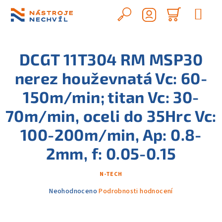
Přejít
na
Hledat
Nákupn
obsah
Přihlášení
košík
DCGT 11T304 RM MSP30
nerez houževnatá Vc: 60-
150m/min; titan Vc: 30-
70m/min, oceli do 35Hrc Vc:
100-200m/min, Ap: 0.8-
2mm, f: 0.05-0.15
N-TECH
Průměrné
Neohodnoceno
Podrobnosti hodnocení
hodnocení
produktu
je