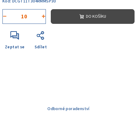
Kód:
DCGT11T304RMMSP30
−
+
DO KOŠÍKU
Zeptat se
Sdílet
Odborné poradenství