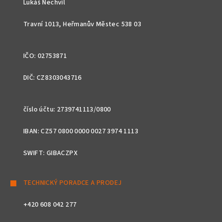
Lukáš Nechvíl
í
Travní 1013, Heřmanův Městec 538 03
IČO: 02753871
DIČ: CZ8303043716
číslo účtu: 2739741113/0800
IBAN: CZ57 0800 0000 0027 3974 1113
SWIFT: GIBACZPX
TECHNICKÝ PORADCE A PRODEJ
+420 608 042 277