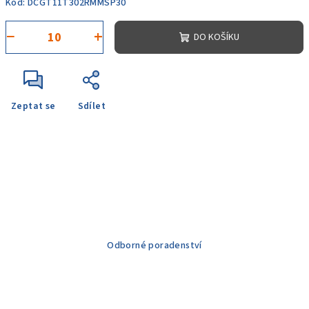
Kód:
DCGT11T302RMMSP30
−
+
DO KOŠÍKU
Zeptat se
Sdílet
Odborné poradenství