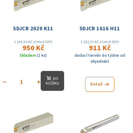
SDJCR 2020 K11
SDJCR 1616 H11
1 149,50 Kč včetně DPH
1 102,31 Kč včetně DPH
950 Kč
911 Kč
Skladem
(1 ks)
dodací termín do týdne od
objednání
DO
−
+
KOŠÍKU
Detail