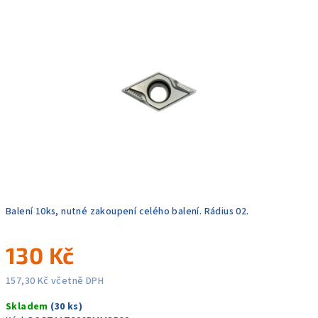
0,0
z
5
hvězdiček.
Balení 10ks, nutné zakoupení celého balení. Rádius 02.
130 Kč
157,30 Kč včetně DPH
Měrná
Skladem
(30 ks)
cena: