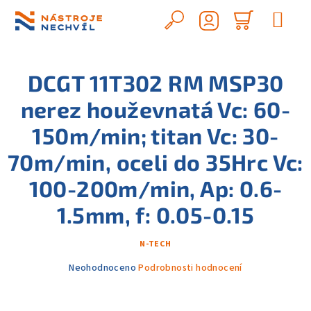
Přejít
na
Hledat
Nákupn
obsah
Přihlášení
košík
DCGT 11T302 RM MSP30
nerez houževnatá Vc: 60-
150m/min; titan Vc: 30-
70m/min, oceli do 35Hrc Vc:
100-200m/min, Ap: 0.6-
1.5mm, f: 0.05-0.15
N-TECH
Průměrné
Neohodnoceno
Podrobnosti hodnocení
hodnocení
produktu
je