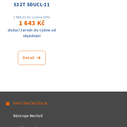
S32T SDUCL-11
1 988,03 Kč včetně DPH
1 643 Kč
dodací termín do týdne od
objednání
Detail
Z
á
FAKTURAČNÍ ÚDAJE
p
Nástroje Nechvíl
a
t