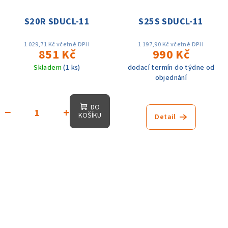
S20R SDUCL-11
S25S SDUCL-11
1 029,71 Kč včetně DPH
1 197,90 Kč včetně DPH
851 Kč
990 Kč
Skladem
(1 ks)
dodací termín do týdne od
objednání
DO
−
+
KOŠÍKU
Detail