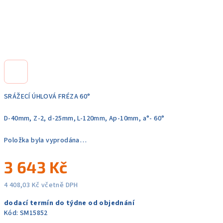
SRÁŽECÍ ÚHLOVÁ FRÉZA 60°
D-40mm, Z-2, d-25mm, L-120mm, Ap-10mm, a°- 60°
Položka byla vyprodána…
3 643 Kč
4 408,03 Kč včetně DPH
Měrná
dodací termín do týdne od objednání
cena:
Kód:
SM15852