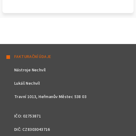
Z
á
FAKTURAČNÍ ÚDAJE
p
Nástroje Nechvíl
a
t
Lukáš Nechvíl
í
Travní 1013, Heřmanův Městec 538 03
IČO: 02753871
DIČ: CZ8303043716