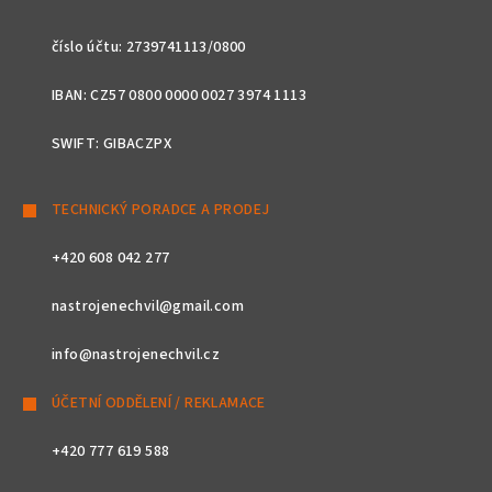
číslo účtu: 2739741113/0800
IBAN: CZ57 0800 0000 0027 3974 1113
SWIFT: GIBACZPX
TECHNICKÝ PORADCE A PRODEJ
+420 608 042 277
nastrojenechvil@gmail.com
info@nastrojenechvil.cz
ÚČETNÍ ODDĚLENÍ / REKLAMACE
+420 777 619 588