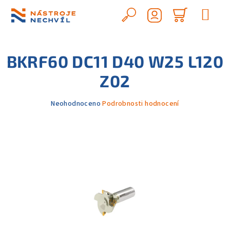
Přejít
na
Hledat
Nákupn
obsah
Přihlášení
košík
BKRF60 DC11 D40 W25 L120
Z02
Průměrné
Neohodnoceno
Podrobnosti hodnocení
hodnocení
produktu
je
0,0
z
5
hvězdiček.