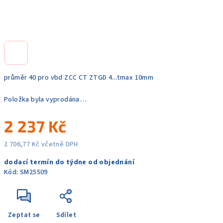
průměr 40 pro vbd ZCC CT ZTGD 4...tmax 10mm
Položka byla vyprodána…
2 237 Kč
2 706,77 Kč včetně DPH
Měrná
dodací termín do týdne od objednání
cena:
Kód:
SM25509
Zeptat se
Sdílet