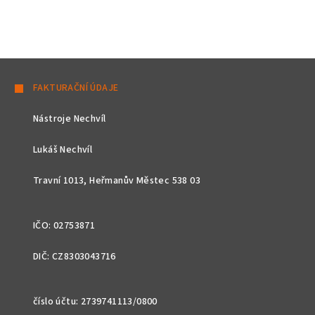
Z
á
FAKTURAČNÍ ÚDAJE
p
Nástroje Nechvíl
a
t
Lukáš Nechvíl
í
Travní 1013, Heřmanův Městec 538 03
IČO: 02753871
DIČ: CZ8303043716
číslo účtu: 2739741113/0800