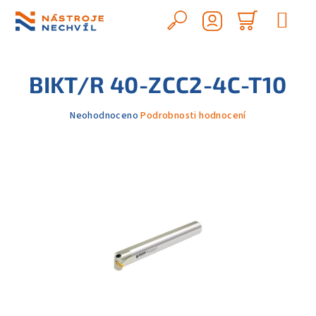
Přejít
na
Hledat
Nákupn
obsah
Přihlášení
košík
BIKT/R 40-ZCC2-4C-T10
Průměrné
Neohodnoceno
Podrobnosti hodnocení
hodnocení
produktu
je
0,0
z
5
hvězdiček.