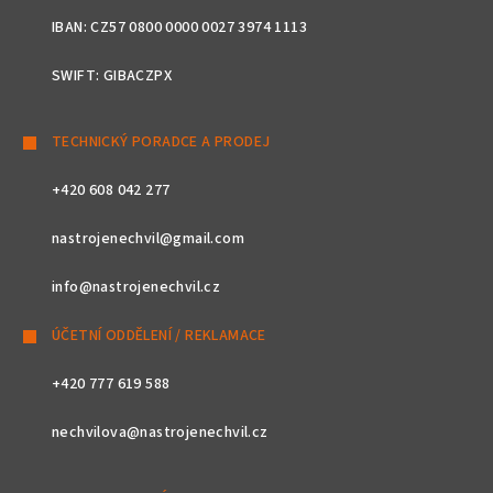
IBAN: CZ57 0800 0000 0027 3974 1113
SWIFT: GIBACZPX
TECHNICKÝ PORADCE A PRODEJ
+420 608 042 277
nastrojenechvil@gmail.com
info@nastrojenechvil.cz
ÚČETNÍ ODDĚLENÍ / REKLAMACE
+420 777 619 588
nechvilova@nastrojenechvil.cz