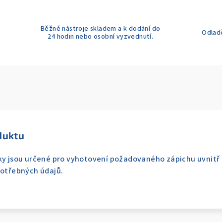
Běžné nástroje skladem a k dodání do
Odladě
24 hodin nebo osobní vyzvednutí.
duktu
áky jsou určené pro vyhotovení požadovaného zápichu uvnitř
potřebných údajů.