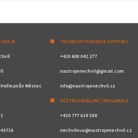
 ÚDAJE
TECHNICKÝ PORADCE A PRODEJ
chvíl
+420 608 042 277
íl
nastrojenechvil@gmail.com
, Heřmanův Městec
info@nastrojenechvil.cz
ÚČETNÍ ODDĚLENÍ / REKLAMACE
71
+420 777 619 588
043716
nechvilova@nastrojenechvil.cz