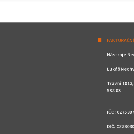
FAKTURAČNÍ
Nástroje Ne
Lukáš Nechv
Travní 1013
538 03
IČO: 027538
DIČ: CZ8303