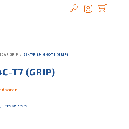
Hledat
Nákupn
Přihlášení
košík
SCAR GRIP
/
BIKT/R 25-IG4C-T7 (GRIP)
4C-T7 (GRIP)
odnocení
, ...tmax 7mm