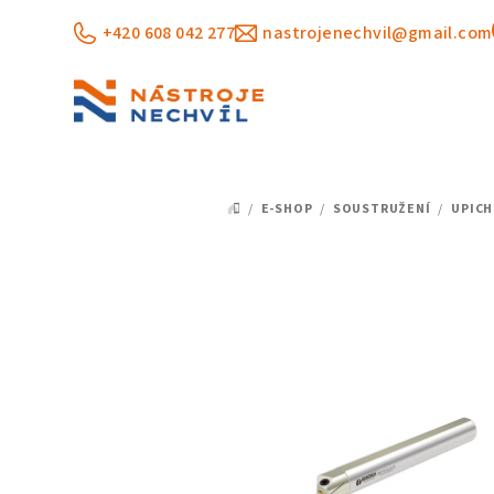
Přejít
+420 608 042 277
nastrojenechvil@gmail.com
na
obsah
/
E-SHOP
/
SOUSTRUŽENÍ
/
UPICH
DOMŮ