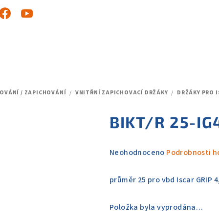
OVÁNÍ / ZAPICHOVÁNÍ
/
VNITŘNÍ ZAPICHOVACÍ DRŽÁKY
/
DRŽÁKY PRO I
BIKT/R 25-IG
Průměrné
Neohodnoceno
Podrobnosti h
hodnocení
produktu
průměr 25 pro vbd Iscar GRIP 4
je
0,0
Položka byla vyprodána…
z