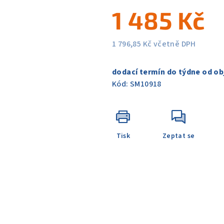
5
1 485 Kč
hvězdiček.
1 796,85 Kč včetně DPH
Měrná
cena:
dodací termín do týdne od ob
Kód:
SM10918
Tisk
Zeptat se