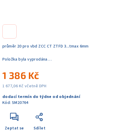
průměr 20 pro vbd ZCC CT ZTFD 3...tmax 6mm
Položka byla vyprodána…
1 386 Kč
1 677,06 Kč včetně DPH
Měrná
dodací termín do týdne od objednání
cena:
Kód:
SM20764
Zeptat se
Sdílet