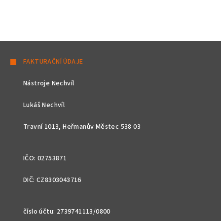
Z
á
FAKTURAČNÍ ÚDAJE
p
Nástroje Nechvíl
a
t
Lukáš Nechvíl
í
Travní 1013, Heřmanův Městec 538 03
IČO: 02753871
DIČ: CZ8303043716
číslo účtu: 2739741113/0800