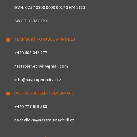
IBAN: CZ57 0800 0000 0027 3974 1113
SWIFT: GIBACZPX
TECHNICKÝ PORADCE A PRODEJ
+420 608 042 277
nastrojenechvil@gmail.com
info@nastrojenechvil.cz
ÚČETNÍ ODDĚLENÍ / REKLAMACE
+420 777 619 588
nechvilova@nastrojenechvil.cz