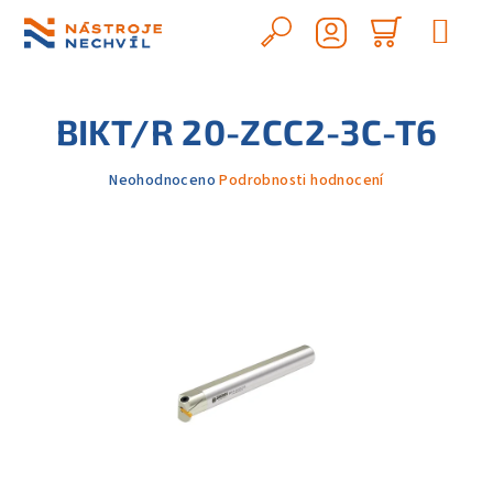
Přejít
na
Hledat
Nákupn
obsah
Přihlášení
košík
BIKT/R 20-ZCC2-3C-T6
Průměrné
Neohodnoceno
Podrobnosti hodnocení
hodnocení
produktu
je
0,0
z
5
hvězdiček.