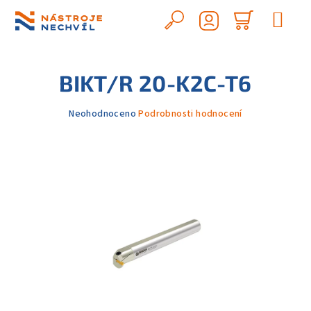
Přejít
na
Hledat
Nákupn
obsah
Přihlášení
košík
BIKT/R 20-K2C-T6
Průměrné
Neohodnoceno
Podrobnosti hodnocení
hodnocení
produktu
je
0,0
z
5
hvězdiček.