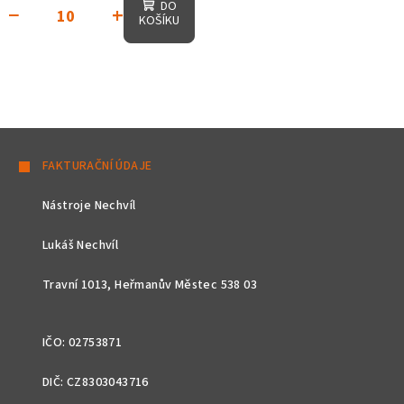
DO
−
+
KOŠÍKU
Z
á
FAKTURAČNÍ ÚDAJE
p
Nástroje Nechvíl
a
t
Lukáš Nechvíl
í
Travní 1013, Heřmanův Městec 538 03
IČO: 02753871
DIČ: CZ8303043716