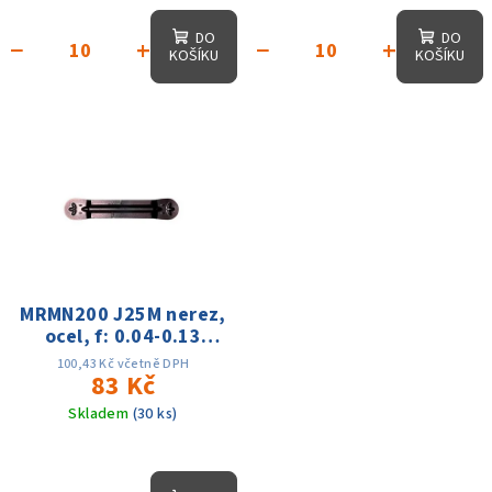
DO
DO
−
+
−
+
KOŠÍKU
KOŠÍKU
MRMN200 J25M nerez,
ocel, f: 0.04-0.13
Vc:70-130m
100,43 Kč včetně DPH
83 Kč
Skladem
(30 ks)