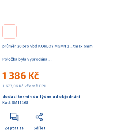
průměr 20 pro vbd KORLOY MGMN 2 ...tmax 6mm
Položka byla vyprodána…
1 386 Kč
1 677,06 Kč včetně DPH
Měrná
dodací termín do týdne od objednání
cena:
Kód:
SM11168
Zeptat se
Sdílet