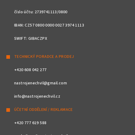
číslo účtu: 2739741113/0800
IBAN: CZ57 0800 0000 0027 3974 1113
SWIFT: GIBACZPX
TECHNICKÝ PORADCE A PRODEJ
+420 608 042 277
nastrojenechvil@gmail.com
info@nastrojenechvil.cz
ÚČETNÍ ODDĚLENÍ / REKLAMACE
+420 777 619 588