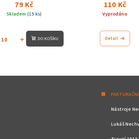
79 Kč
110 Kč
Skladem
(15 ks)
Vyprodáno
+
Detail
DO KOŠÍKU
FAKTURAČNÍ
Nástroje Ne
Lukáš Nechv
Travní 1013