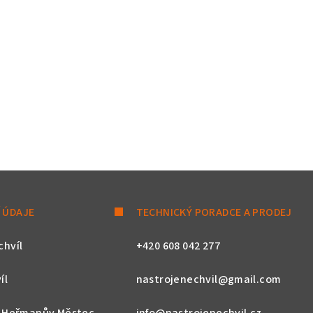
 ÚDAJE
TECHNICKÝ PORADCE A PRODEJ
chvíl
+420 608 042 277
íl
nastrojenechvil@gmail.com
, Heřmanův Městec
info@nastrojenechvil.cz