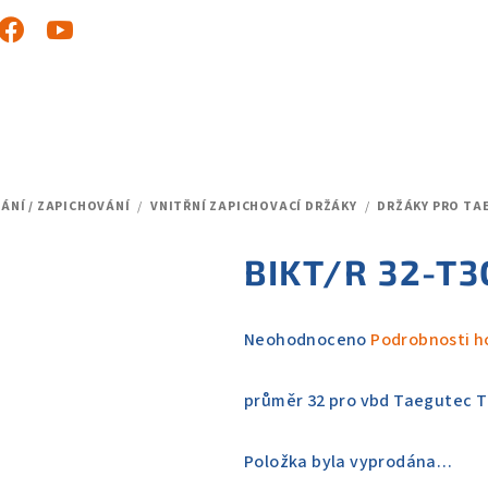
ÁNÍ / ZAPICHOVÁNÍ
/
VNITŘNÍ ZAPICHOVACÍ DRŽÁKY
/
DRŽÁKY PRO TAE
BIKT/R 32-T3
Průměrné
Neohodnoceno
Podrobnosti h
hodnocení
produktu
průměr 32 pro vbd Taegutec T
je
0,0
Položka byla vyprodána…
z