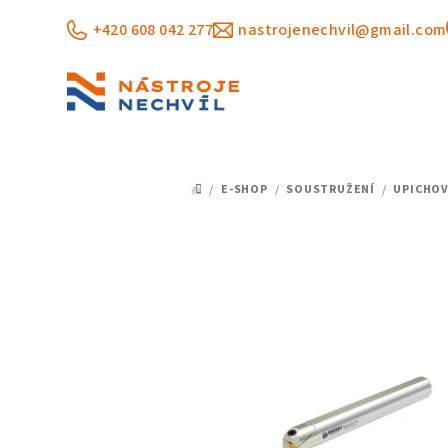
Přejít
+420 608 042 277
nastrojenechvil@gmail.com
na
obsah
/
E-SHOP
/
SOUSTRUŽENÍ
/
UPICHOV
DOMŮ