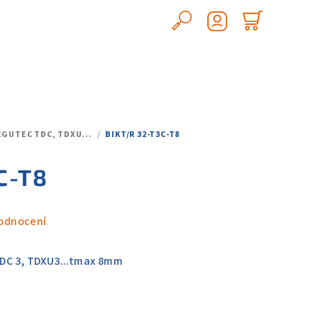
Hledat
Nákupn
Přihlášení
košík
GUTEC TDC, TDXU...
/
BIKT/R 32-T3C-T8
C-T8
odnocení
DC 3, TDXU3...tmax 8mm