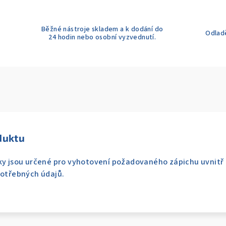
Běžné nástroje skladem a k dodání do
Odladě
24 hodin nebo osobní vyzvednutí.
duktu
áky jsou určené pro vyhotovení požadovaného zápichu uvnitř
potřebných údajů.