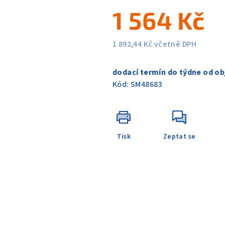
5
1 564 Kč
hvězdiček.
1 892,44 Kč včetně DPH
Měrná
cena:
dodací termín do týdne od ob
Kód:
SM48683
Tisk
Zeptat se